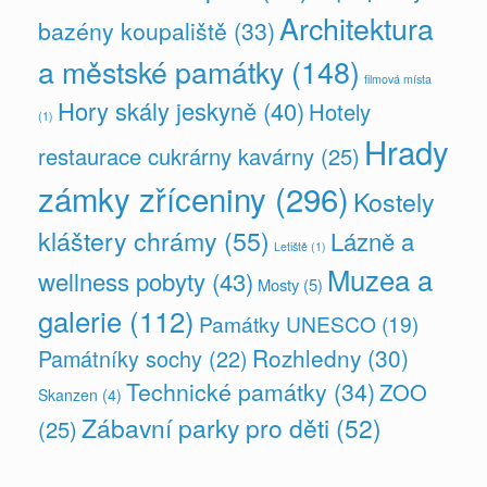
Architektura
bazény koupaliště
(33)
a městské památky
(148)
filmová místa
Hory skály jeskyně
(40)
Hotely
(1)
Hrady
restaurace cukrárny kavárny
(25)
zámky zříceniny
(296)
Kostely
kláštery chrámy
(55)
Lázně a
Letiště
(1)
Muzea a
wellness pobyty
(43)
Mosty
(5)
galerie
(112)
Památky UNESCO
(19)
Rozhledny
(30)
Památníky sochy
(22)
Technické památky
(34)
ZOO
Skanzen
(4)
Zábavní parky pro děti
(52)
(25)