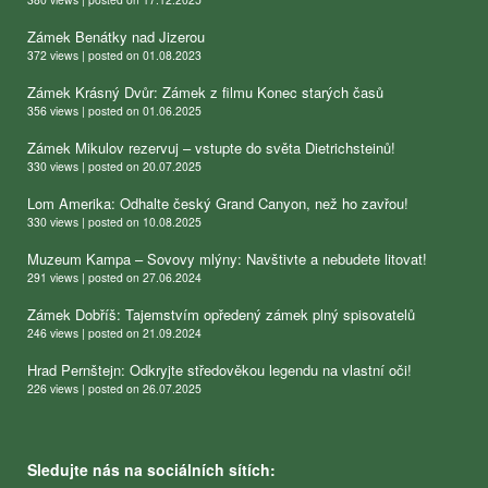
Zámek Benátky nad Jizerou
372 views
|
posted on 01.08.2023
Zámek Krásný Dvůr: Zámek z filmu Konec starých časů
356 views
|
posted on 01.06.2025
Zámek Mikulov rezervuj – vstupte do světa Dietrichsteinů!
330 views
|
posted on 20.07.2025
Lom Amerika: Odhalte český Grand Canyon, než ho zavřou!
330 views
|
posted on 10.08.2025
Muzeum Kampa – Sovovy mlýny: Navštivte a nebudete litovat!
291 views
|
posted on 27.06.2024
Zámek Dobříš: Tajemstvím opředený zámek plný spisovatelů
246 views
|
posted on 21.09.2024
Hrad Pernštejn: Odkryjte středověkou legendu na vlastní oči!
226 views
|
posted on 26.07.2025
Sledujte nás na sociálních sítích: