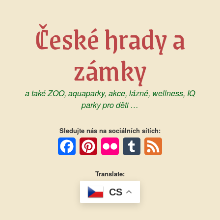
Skip
to
České hrady a
content
zámky
a také ZOO, aquaparky, akce, lázně, wellness, IQ
parky pro děti …
Sledujte nás na sociálních sítích:
Facebook
Pinterest
Flickr
Tumblr
Feed
Translate:
CS