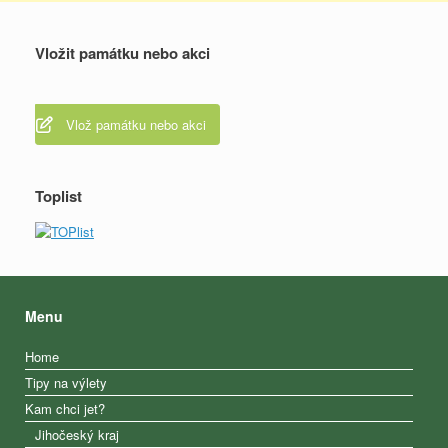
Vložit památku nebo akci
Vlož památku nebo akci
Toplist
Menu
Home
Tipy na výlety
Kam chci jet?
Jihočeský kraj