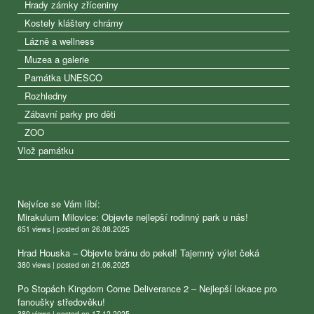
Hrady zámky zříceniny
Kostely kláštery chrámy
Lázně a wellness
Muzea a galerie
Památka UNESCO
Rozhledny
Zábavní parky pro děti
ZOO
Vlož památku
Nejvíce se Vám líbí:
Mirakulum Milovice: Objevte nejlepší rodinný park u nás!
651 views
|
posted on 26.08.2025
Hrad Houska – Objevte bránu do pekel! Tajemný výlet čeká
380 views
|
posted on 21.06.2025
Po Stopách Kingdom Come Deliverance 2 – Nejlepší lokace pro
fanoušky středověku!
380 views
|
posted on 17.12.2025