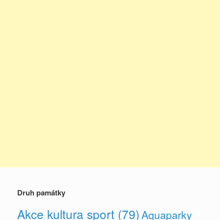
Druh památky
Akce kultura sport
(79)
Aquaparky