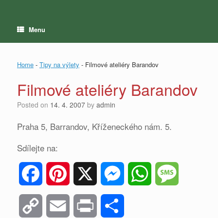
Menu
Home
-
Tipy na výlety
-
Filmové ateliéry Barandov
Filmové ateliéry Barandov
Posted on
14. 4. 2007
by
admin
Praha 5, Barrandov, Kříženeckého nám. 5.
Sdílejte na:
F
P
X
M
W
M
a
i
e
h
e
C
E
P
S