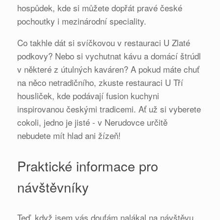
hospůdek, kde si můžete dopřát pravé české
pochoutky i mezinárodní speciality.
Co takhle dát si svíčkovou v restauraci U Zlaté
podkovy? Nebo si vychutnat kávu a domácí štrúdl
v některé z útulných kaváren? A pokud máte chuť
na něco netradičního, zkuste restauraci U Tří
housliček, kde podávají fusion kuchyni
inspirovanou českými tradicemi. Ať už si vyberete
cokoli, jedno je jisté - v Nerudovce určitě
nebudete mít hlad ani žízeň!
Praktické informace pro
návštěvníky
Teď, když jsem vás doufám nalákal na návštěvu