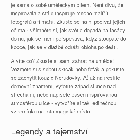
je sama o sobě uměleckým dílem. Není divu, že
inspirovala a stále inspiruje mnoho malířů,
fotografů a filmařů. Zkuste se na ni podívat jejich
očima - všimněte si, jak světlo dopadá na fasády
domů, jak se mění perspektiva, když stoupáte do
kopce, jak se v dlažbě odráží obloha po dešti.
A víte co? Zkuste si sami zahrát na umělce!
Vezměte si s sebou skicák nebo foťák a pokuste
se zachytit kouzlo Nerudovky. Ať už nakreslíte
domovní znamení, vyfotíte západ slunce nad
střechami, nebo napíšete báseň inspirovanou
atmosférou ulice - vytvoříte si tak jedinečnou
vzpomínku na toto magické místo.
Legendy a tajemství