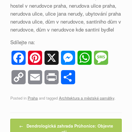
hostel v nerudovce praha, nerudova ulice praha,
nerudova ulice, ulice jana nerudy, ubytování praha
nerudova ulice, dům v nerudovce, santiniho dům v
nerudovce, dům v nerudovce kde santini bydlel
Sdílejte na:
F
P
X
M
W
M
a
i
e
h
e
C
E
P
S
c
n
s
a
s
o
m
r
h
Posted in
Praha
and tagged
Architektura a městské památky
.
e
t
s
t
s
p
a
i
a
b
e
e
s
a
y
i
n
r
Post navigation
←
Dendrologická zahrada Průhonice: Objevte
o
r
n
A
g