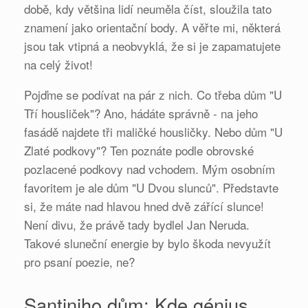
době, kdy většina lidí neuměla číst, sloužila tato
znamení jako orientační body. A věřte mi, některá
jsou tak vtipná a neobvyklá, že si je zapamatujete
na celý život!
Pojďme se podívat na pár z nich. Co třeba dům "U
Tří housliček"? Ano, hádáte správně - na jeho
fasádě najdete tři maličké housličky. Nebo dům "U
Zlaté podkovy"? Ten poznáte podle obrovské
pozlacené podkovy nad vchodem. Mým osobním
favoritem je ale dům "U Dvou slunců". Představte
si, že máte nad hlavou hned dvě zářící slunce!
Není divu, že právě tady bydlel Jan Neruda.
Takové sluneční energie by bylo škoda nevyužít
pro psaní poezie, ne?
Santiniho dům: Kde génius