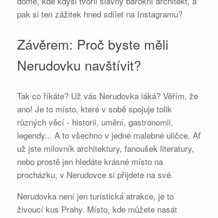
domě, kde kdysi tvořil slavný barokní architekt, a
pak si ten zážitek hned sdílet na Instagramu?
Závěrem: Proč byste měli
Nerudovku navštívit?
Tak co říkáte? Už vás Nerudovka láká? Věřím, že
ano! Je to místo, které v sobě spojuje tolik
různých věcí - historii, umění, gastronomii,
legendy... A to všechno v jedné malebné uličce. Ať
už jste milovník architektury, fanoušek literatury,
nebo prostě jen hledáte krásné místo na
procházku, v Nerudovce si přijdete na své.
Nerudovka není jen turistická atrakce, je to
živoucí kus Prahy. Místo, kde můžete nasát