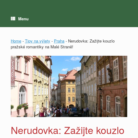
Menu
Home
-
Tipy na výlety
-
Praha
-
Nerudovka: Zažijte kouzlo
pražské romantiky na Malé Straně!
Nerudovka: Zažijte kouzlo