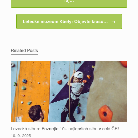
ráj…
L
l
t
e
o
e
g
p
e
i
Letecké muzeum Kbely: Objevte krásu…
→
k
s
e
p
n
t
r
k
Related Posts
Lezecká stěna: Poznejte 10+ nejlepších stěn v celé ČR!
10. 9. 2025