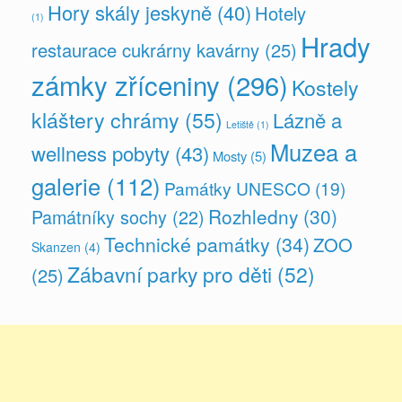
Hory skály jeskyně
(40)
Hotely
(1)
Hrady
restaurace cukrárny kavárny
(25)
zámky zříceniny
(296)
Kostely
kláštery chrámy
(55)
Lázně a
Letiště
(1)
Muzea a
wellness pobyty
(43)
Mosty
(5)
galerie
(112)
Památky UNESCO
(19)
Rozhledny
(30)
Památníky sochy
(22)
Technické památky
(34)
ZOO
Skanzen
(4)
Zábavní parky pro děti
(52)
(25)