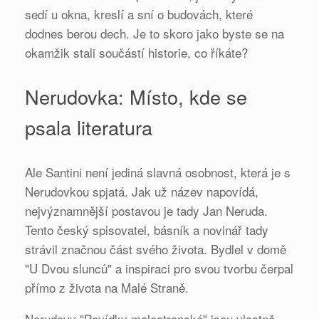
sedí u okna, kreslí a sní o budovách, které
dodnes berou dech. Je to skoro jako byste se na
okamžik stali součástí historie, co říkáte?
Nerudovka: Místo, kde se
psala literatura
Ale Santini není jediná slavná osobnost, která je s
Nerudovkou spjatá. Jak už název napovídá,
nejvýznamnější postavou je tady Jan Neruda.
Tento český spisovatel, básník a novinář tady
strávil značnou část svého života. Bydlel v domě
"U Dvou slunců" a inspiraci pro svou tvorbu čerpal
přímo z života na Malé Straně.
Nerudovy "Povídky malostranské" jsou vlastně