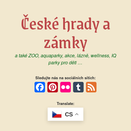
Skip
to
České hrady a
content
zámky
a také ZOO, aquaparky, akce, lázně, wellness, IQ
parky pro děti …
Sledujte nás na sociálních sítích:
Facebook
Pinterest
Flickr
Tumblr
Feed
Translate:
CS