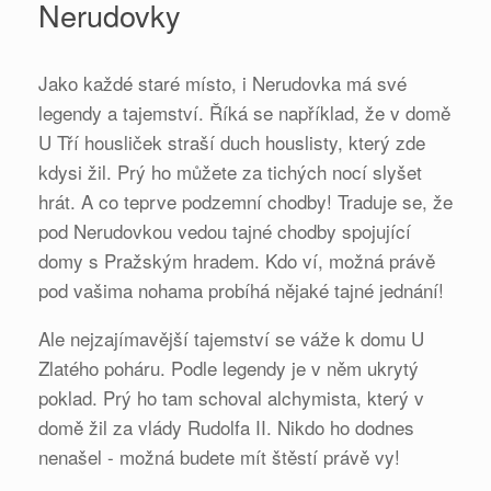
Nerudovky
Jako každé staré místo, i Nerudovka má své
legendy a tajemství. Říká se například, že v domě
U Tří housliček straší duch houslisty, který zde
kdysi žil. Prý ho můžete za tichých nocí slyšet
hrát. A co teprve podzemní chodby! Traduje se, že
pod Nerudovkou vedou tajné chodby spojující
domy s Pražským hradem. Kdo ví, možná právě
pod vašima nohama probíhá nějaké tajné jednání!
Ale nejzajímavější tajemství se váže k domu U
Zlatého poháru. Podle legendy je v něm ukrytý
poklad. Prý ho tam schoval alchymista, který v
domě žil za vlády Rudolfa II. Nikdo ho dodnes
nenašel - možná budete mít štěstí právě vy!