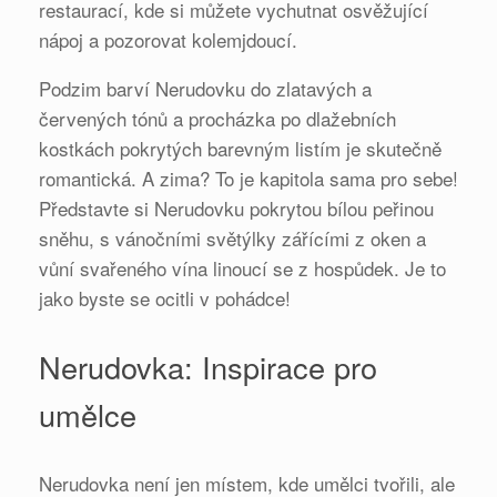
restaurací, kde si můžete vychutnat osvěžující
nápoj a pozorovat kolemjdoucí.
Podzim barví Nerudovku do zlatavých a
červených tónů a procházka po dlažebních
kostkách pokrytých barevným listím je skutečně
romantická. A zima? To je kapitola sama pro sebe!
Představte si Nerudovku pokrytou bílou peřinou
sněhu, s vánočními světýlky zářícími z oken a
vůní svařeného vína linoucí se z hospůdek. Je to
jako byste se ocitli v pohádce!
Nerudovka: Inspirace pro
umělce
Nerudovka není jen místem, kde umělci tvořili, ale