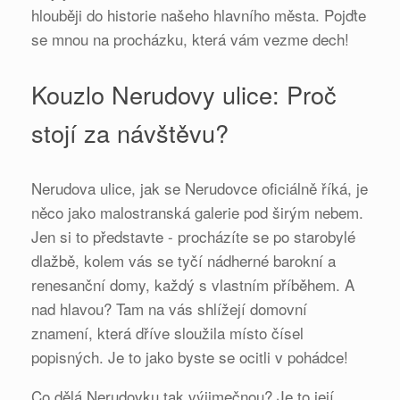
hlouběji do historie našeho hlavního města. Pojďte
se mnou na procházku, která vám vezme dech!
Kouzlo Nerudovy ulice: Proč
stojí za návštěvu?
Nerudova ulice, jak se Nerudovce oficiálně říká, je
něco jako malostranská galerie pod širým nebem.
Jen si to představte - procházíte se po starobylé
dlažbě, kolem vás se tyčí nádherné barokní a
renesanční domy, každý s vlastním příběhem. A
nad hlavou? Tam na vás shlížejí domovní
znamení, která dříve sloužila místo čísel
popisných. Je to jako byste se ocitli v pohádce!
Co dělá Nerudovku tak výjimečnou? Je to její