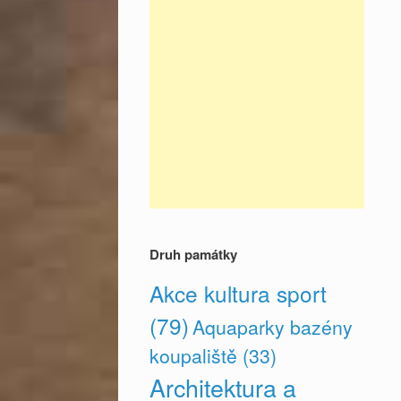
Druh památky
Akce kultura sport
(79)
Aquaparky bazény
koupaliště
(33)
Architektura a