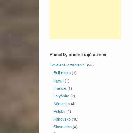
Památky podle krajů a zemí
Dovolená v zahraničí
(28)
Bulharsko
(1)
Egypt
(1)
Francie
(1)
Lotyšsko
(2)
Německo
(4)
Polsko
(1)
Rakousko
(10)
Slovensko
(4)