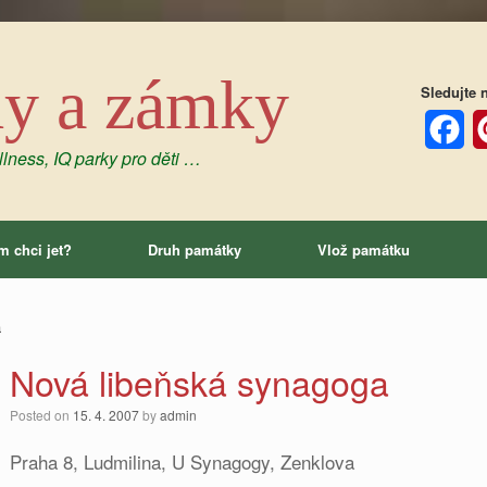
dy a zámky
Sledujte n
lness, IQ parky pro děti …
Facebo
P
m chci jet?
Druh památky
Vlož památku
a
Nová libeňská synagoga
Posted on
15. 4. 2007
by
admin
Praha 8, Ludmilina, U Synagogy, Zenklova