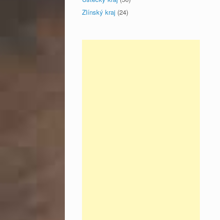
Zlínský kraj
(24)