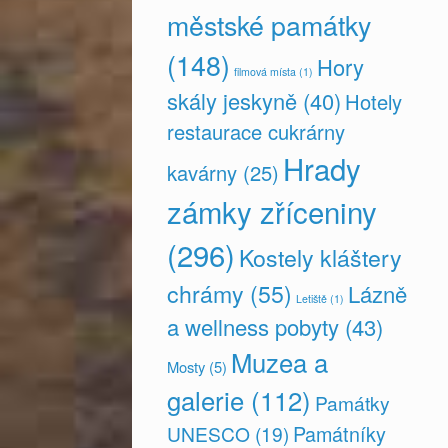
městské památky
(148)
Hory
filmová místa
(1)
skály jeskyně
(40)
Hotely
restaurace cukrárny
Hrady
kavárny
(25)
zámky zříceniny
(296)
Kostely kláštery
chrámy
(55)
Lázně
Letiště
(1)
a wellness pobyty
(43)
Muzea a
Mosty
(5)
galerie
(112)
Památky
Památníky
UNESCO
(19)