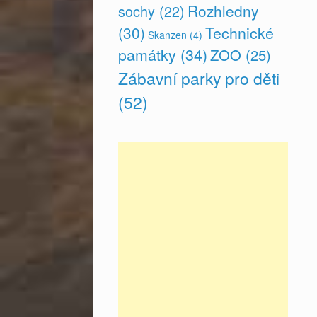
Rozhledny
sochy
(22)
(30)
Technické
Skanzen
(4)
památky
(34)
ZOO
(25)
Zábavní parky pro děti
(52)