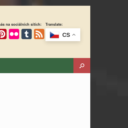
ás na sociálních sítích:
Translate:
CS
ok
interest
Flickr
Tumblr
Feed