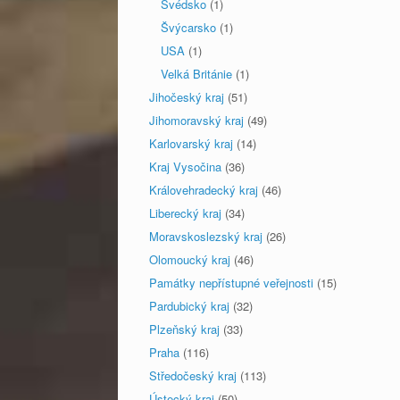
Švédsko
(1)
Švýcarsko
(1)
USA
(1)
Velká Británie
(1)
Jihočeský kraj
(51)
Jihomoravský kraj
(49)
Karlovarský kraj
(14)
Kraj Vysočina
(36)
Královehradecký kraj
(46)
Liberecký kraj
(34)
Moravskoslezský kraj
(26)
Olomoucký kraj
(46)
Památky nepřístupné veřejnosti
(15)
Pardubický kraj
(32)
Plzeňský kraj
(33)
Praha
(116)
Středočeský kraj
(113)
Ústecký kraj
(50)