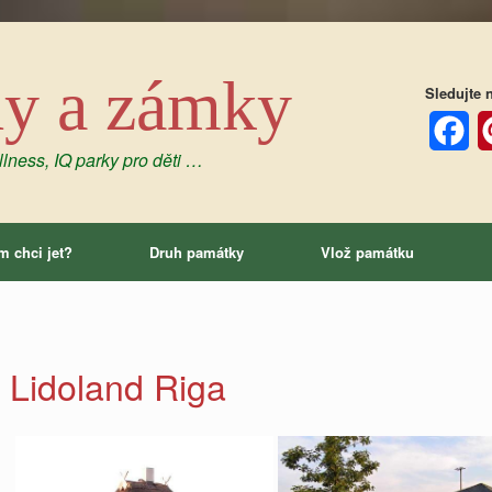
dy a zámky
Sledujte n
lness, IQ parky pro děti …
Facebo
P
m chci jet?
Druh památky
Vlož památku
Lidoland Riga