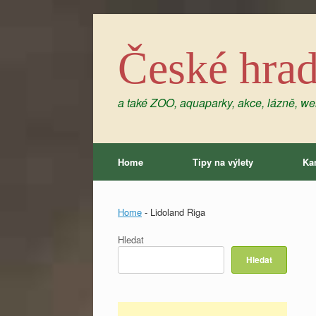
Skip
to
content
České hra
a také ZOO, aquaparky, akce, lázně, wel
Home
Tipy na výlety
Ka
Home
-
Lidoland Riga
Hledat
Hledat