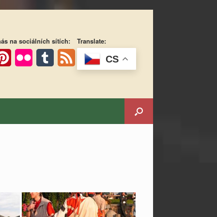
ás na sociálních sítích:
Translate:
CS
ok
interest
Flickr
Tumblr
Feed