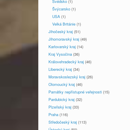
Švédsko
(1)
Švýcarsko
(1)
USA
(1)
Velká Británie
(1)
Jihočeský kraj
(51)
Jihomoravský kraj
(49)
Karlovarský kraj
(14)
Kraj Vysočina
(36)
Královehradecký kraj
(46)
Liberecký kraj
(34)
Moravskoslezský kraj
(26)
Olomoucký kraj
(46)
Památky nepřístupné veřejnosti
(15)
Pardubický kraj
(32)
Plzeňský kraj
(33)
Praha
(116)
Středočeský kraj
(113)
Ústecký kraj
(50)