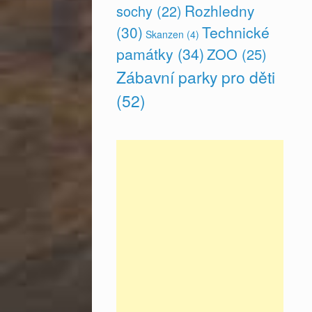
Rozhledny
sochy
(22)
(30)
Technické
Skanzen
(4)
památky
(34)
ZOO
(25)
Zábavní parky pro děti
(52)