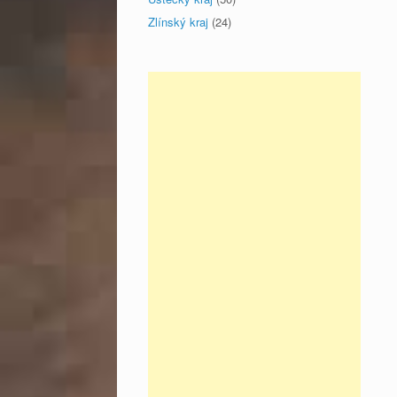
Zlínský kraj
(24)