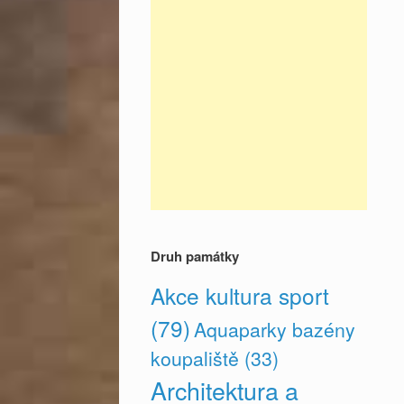
Druh památky
Akce kultura sport
(79)
Aquaparky bazény
koupaliště
(33)
Architektura a