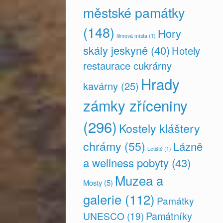
městské památky
(148)
Hory
filmová místa
(1)
skály jeskyně
(40)
Hotely
restaurace cukrárny
Hrady
kavárny
(25)
zámky zříceniny
(296)
Kostely kláštery
chrámy
(55)
Lázně
Letiště
(1)
a wellness pobyty
(43)
Muzea a
Mosty
(5)
galerie
(112)
Památky
Památníky
UNESCO
(19)