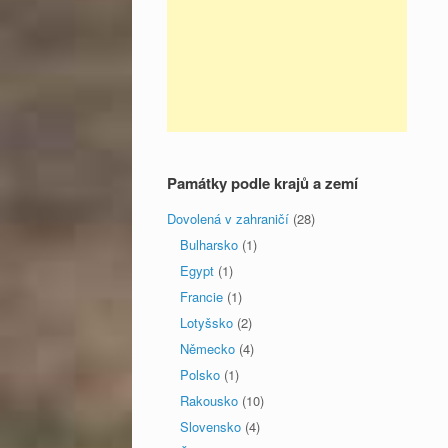
Památky podle krajů a zemí
Dovolená v zahraničí
(28)
Bulharsko
(1)
Egypt
(1)
Francie
(1)
Lotyšsko
(2)
Německo
(4)
Polsko
(1)
Rakousko
(10)
Slovensko
(4)