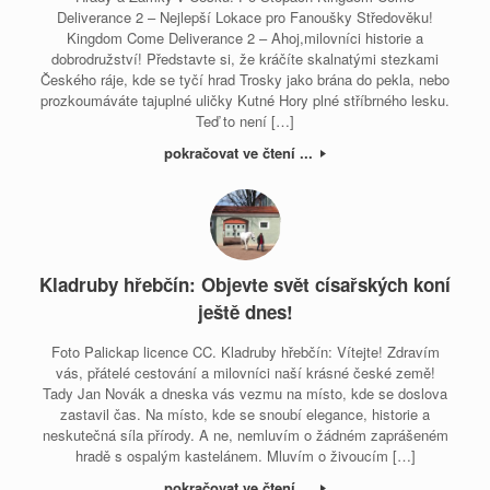
Deliverance 2 – Nejlepší Lokace pro Fanoušky Středověku!
Kingdom Come Deliverance 2 – Ahoj,milovníci historie a
dobrodružství! Představte si, že kráčíte skalnatými stezkami
Českého ráje, kde se tyčí hrad Trosky jako brána do pekla, nebo
prozkoumáváte tajuplné uličky Kutné Hory plné stříbrného lesku.
Teď to není […]
pokračovat ve čtení ...
Kladruby hřebčín: Objevte svět císařských koní
ještě dnes!
Foto Palickap licence CC. Kladruby hřebčín: Vítejte! Zdravím
vás, přátelé cestování a milovníci naší krásné české země!
Tady Jan Novák a dneska vás vezmu na místo, kde se doslova
zastavil čas. Na místo, kde se snoubí elegance, historie a
neskutečná síla přírody. A ne, nemluvím o žádném zaprášeném
hradě s ospalým kastelánem. Mluvím o živoucím […]
pokračovat ve čtení ...