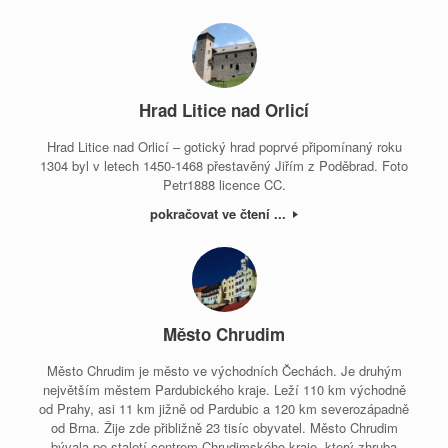
Hrad Litice nad Orlicí
Hrad Litice nad Orlicí – gotický hrad poprvé připomínaný roku
1304 byl v letech 1450-1468 přestavěný Jiřím z Poděbrad. Foto
Petr1888 licence CC.
pokračovat ve čtení ...
Město Chrudim
Město Chrudim je město ve východních Čechách. Je druhým
největším městem Pardubického kraje. Leží 110 km východně
od Prahy, asi 11 km jižně od Pardubic a 120 km severozápadně
od Brna. Žije zde přibližně 23 tisíc obyvatel. Město Chrudim
bývala po staletí centrem Chrudimského kraje, který zhruba