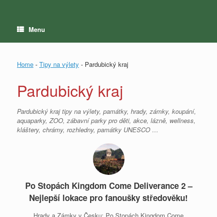
Menu
Home
-
Tipy na výlety
-
Pardubický kraj
Pardubický kraj
Pardubický kraj tipy na výlety, památky, hrady, zámky, koupání,
aquaparky, ZOO, zábavní parky pro děti, akce, lázně, wellness,
kláštery, chrámy, rozhledny, památky UNESCO …
Po Stopách Kingdom Come Deliverance 2 –
Nejlepší lokace pro fanoušky středověku!
Hrady a Zámky v Česku: Po Stopách Kingdom Come