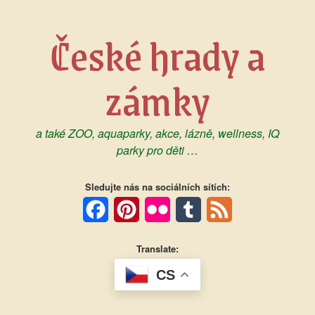
Skip
to
České hrady a
content
zámky
a také ZOO, aquaparky, akce, lázně, wellness, IQ
parky pro děti …
Sledujte nás na sociálních sítích:
Facebook
Pinterest
Flickr
Tumblr
Feed
Translate:
CS