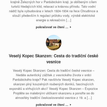
krajině Železných hor v Pardubickém kraji, je oblíbeným cílem
turistů hledajících klid, relaxaci a krásnou přírodu. Tato vodní
nádrž byla vybudována v letech 1924-1934 na řece Chrudimce a
slouží především k regulaci průtoku vody, výrobě elektrické
energie a rekreačním […]
pokračovat ve čtení ...
Veselý Kopec Skanzen: Cesta do tradiční české
vesnice
Veselý Kopec Skanzen: Cesta do tradiční české vesnice –
hledáte autentický zážitek z vesnického života v srdci
Pardubického kraje? Pak navštivte Veselý Kopec skanzen,
skanzen plný kouzelných roubených domků, fascinujících
exponátů a strhujících akcí! Veselý Kopec Skanzen – Expozice
Projděte se malebnými uličkami skanzenu a ponořte se do
atmosféry tradiční československé vesnice z 19. a […]
pokračovat ve čtení ...