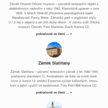
Zámek Choceň Orlické muzeum – původně renesanční objekt s
obdélníkovým nádvořím z roku 1562. Klasicistně upraven v roce
1829. V letech 1849-50 přistavěna pseudogotická kaple
Nanebevzetí Panny Marie. Zámecký park v anglickém stylu
(17,5 ha) s alejemi a asi 200 druhy dřevin . V zámku sídlí Orlické
muzeum Choceň. Foto Stanislav Dusík licence CC.
pokračovat ve čtení ...
Zámek Slatiňany
Zámek Slatiňany – původní renesanční zámek z let 1580-1590
postavený stavitelem O. Avostalisem de Sala na místě staré
tvrze (z konce 12. století) Expozice vývoje koňovitých, chovu
koní a jejich využití ve společnosti. Foto Petr1888 licence CC.
pokračovat ve čtení ...