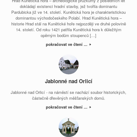
Hrad Kunětická hora – archeologické průzkumy z posledních let
dokládají existenci hradní stavby, jež tvořila dominantu
Pardubicka již ve 14. století. Kunětická hora je charakteristickou
dominantou východočeského Polabí. Hrad Kunětická hora –
historie Hrad stál na Kunětické hoře nejpozději ve druhé polovině
14. století. Od roku 1421 patřila Kunětická hora k důležitým
opěrným bodům stoupenců […]
pokračovat ve čtení ...
Jablonné nad Orlicí
Jablonné nad Orlicí - na náměstí se nachází soubor historických,
částečně dřevěných měšťanských domů.
pokračovat ve čtení ...