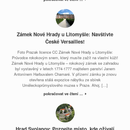
Zámek Nové Hrady u Litomyšle: Navštivte
České Versailles!
Foto Prazak licence CC Zámek Nové Hrady u Litomyšle:
Průvodce rokokovým snem, který musíte zažít na vlastní kůži!
Zámek Nové Hrady u Litomyšle – rokokový zámek se zahradou
byl vystavěný v letech 1774-1777 majitelem panství Janem
Antonínem Harbuvalem Chamaré. V přízemí zámku je znovu
otevřena stálá expozice nábytku ze sbírek
Uměleckoprůmyslového muzea v Praze. Ahoj, […]
pokračovat ve čtení ...
Hrad Svojanov: Poznejte místo, kde ožívají