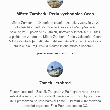
Město Žamberk: Perla východních Čech
Město Žamberk - původně renesanční zámek, vystavěn ve 2.
polovině 16.století. Za třicetileté války pobořen, přestavěn
barokně ve 2. polovině 17. století, upraven v letech 1810 - 1814
a počátkem 20. století. Město Žamberk: Perla východních Čech
Město Žamberk je malé, ale malebné městečko nacházející se v
Pardubickém kraji. Pokud hledáte klidné místo s bohatou […]
pokračovat ve čtení ...
Zámek Letohrad
Zámek Letohrad – Zdeněk Žampach z Potštejna v roce 1554 na
místě dnešního zámku postavil dřevěnou tvrz. Tvrz byla v roce
1681 přestavěna na raně barokní zámek. Od roku 2002 otevřena
zámecká expozice. Foto Petr1888 licence CC.