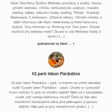
Hotel Tatra Nový Bydžov Wellness procedury a služby: Sauna,
privátní wellness, vířivka, solná jeskyně, solárium, masáže,
peeling, zábaly, relaxační rituály, bowling. Pokoje: 19 pokojů
Restaurace: 3 restaurace. Užitečné odkazy: Oficiální stránky a
další informace zde https://www.hotely.cz/hotel-tatra-novy-
bydzov. Více informací na Booking.com Chci jinam: Chcete
navštívit jiný wellness hotel? Zkuste to zde Wellness hotely a
lázně v […]
pokračovat ve čtení ...
IQ park Ideon Pardubice
IQ park Ideon Pardubice – park, ve kterém se určitě nebudete
nudit! IQ park Ideon Pardubice – popis: Chcete si vyzkoušet
řízení motorky či auta ve virtuální realitě? Nebo se s kamarádem
vsadit, kdo vyhraje biatlonový závod? Čeká na Vás také
interaktivní horolezecká stěna plná překvapení a spoustu
dalšího. Náš park je plný interaktivních atrakcí, […]