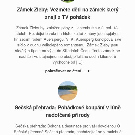
Zámek Žleby: Vezměte děti na zámek který
znají z TV pohádek
Zámek Žleby byl založen pány z Lichtenburka v 2. pol. 13.
století. Pozdější barokní a historizující změny jsou spjaty s
knížecím rodem Auerspergu. V. K. Auersperg koncipoval své
sídlo v duchu velkolepého romantismu. Zámek Žleby jsou
skvělým tipem na výlet do Středních Čech. Tento zámek se
nachází ve stejnojmenné obci, přibližně sedm kilometrů
východně od […]
pokračovat ve čtení ...
Sečská přehrada: Pohádkové koupání v lůně
nedotčené přírody
Sečská přehrada: Dokonalá destinace pro vaši dovolenou O
Sečské přehradě Sečská přehrada, nacházející se v malebné