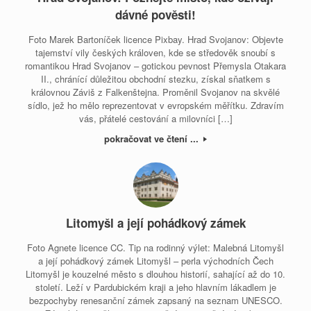
dávné pověsti!
Foto Marek Bartoníček licence Pixbay. Hrad Svojanov: Objevte
tajemství vily českých královen, kde se středověk snoubí s
romantikou Hrad Svojanov – gotickou pevnost Přemysla Otakara
II., chránící důležitou obchodní stezku, získal sňatkem s
královnou Záviš z Falkenštejna. Proměnil Svojanov na skvělé
sídlo, jež ho mělo reprezentovat v evropském měřítku. Zdravím
vás, přátelé cestování a milovníci […]
pokračovat ve čtení ...
Litomyšl a její pohádkový zámek
Foto Agnete licence CC. Tip na rodinný výlet: Malebná Litomyšl
a její pohádkový zámek Litomyšl – perla východních Čech
Litomyšl je kouzelné město s dlouhou historií, sahající až do 10.
století. Leží v Pardubickém kraji a jeho hlavním lákadlem je
bezpochyby renesanční zámek zapsaný na seznam UNESCO.