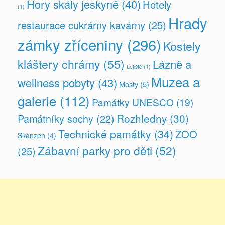
Hory skály jeskyně
(40)
Hotely
(1)
Hrady
restaurace cukrárny kavárny
(25)
zámky zříceniny
(296)
Kostely
kláštery chrámy
(55)
Lázně a
Letiště
(1)
Muzea a
wellness pobyty
(43)
Mosty
(5)
galerie
(112)
Památky UNESCO
(19)
Rozhledny
(30)
Památníky sochy
(22)
Technické památky
(34)
ZOO
Skanzen
(4)
Zábavní parky pro děti
(52)
(25)