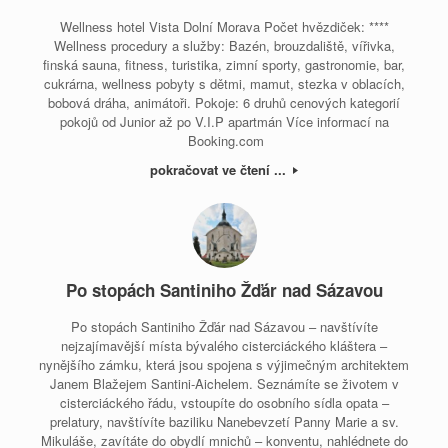
Wellness hotel Vista Dolní Morava Počet hvězdiček: ****
Wellness procedury a služby: Bazén, brouzdaliště, vířivka,
finská sauna, fitness, turistika, zimní sporty, gastronomie, bar,
cukrárna, wellness pobyty s dětmi, mamut, stezka v oblacích,
bobová dráha, animátoři. Pokoje: 6 druhů cenových kategorií
pokojů od Junior až po V.I.P apartmán Více informací na
Booking.com
pokračovat ve čtení ...
Po stopách Santiniho Žďár nad Sázavou
Po stopách Santiniho Žďár nad Sázavou – navštívíte
nejzajímavější místa bývalého cisterciáckého kláštera –
nynějšího zámku, která jsou spojena s výjimečným architektem
Janem Blažejem Santini-Aichelem. Seznámíte se životem v
cisterciáckého řádu, vstoupíte do osobního sídla opata –
prelatury, navštívíte baziliku Nanebevzetí Panny Marie a sv.
Mikuláše, zavítáte do obydlí mnichů – konventu, nahlédnete do