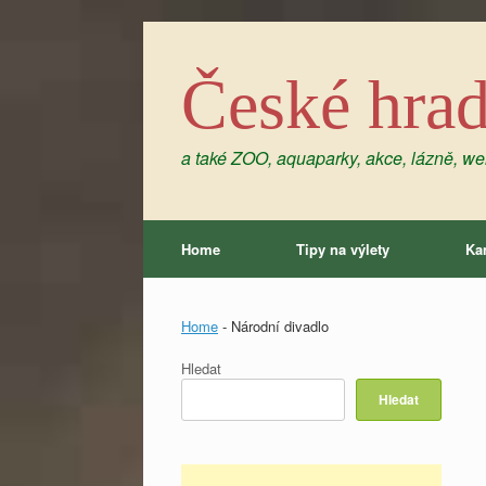
Skip
to
content
České hra
a také ZOO, aquaparky, akce, lázně, wel
Home
Tipy na výlety
Ka
Home
-
Národní divadlo
Hledat
Hledat