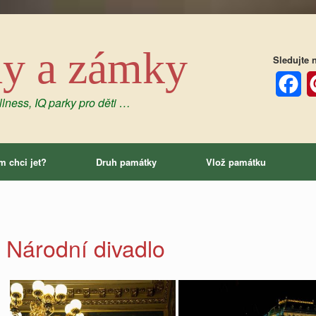
dy a zámky
Sledujte n
lness, IQ parky pro děti …
Facebo
P
m chci jet?
Druh památky
Vlož památku
Národní divadlo