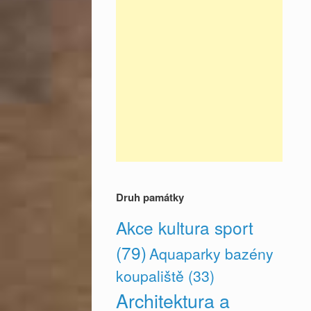
Druh památky
Akce kultura sport
(79)
Aquaparky bazény
koupaliště
(33)
Architektura a