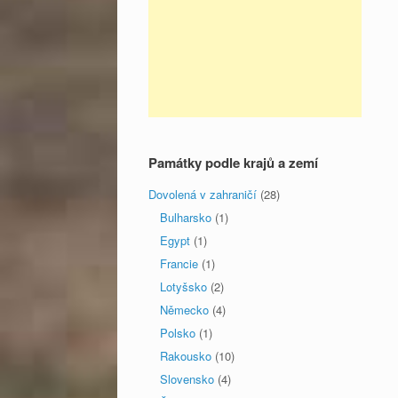
Památky podle krajů a zemí
Dovolená v zahraničí
(28)
Bulharsko
(1)
Egypt
(1)
Francie
(1)
Lotyšsko
(2)
Německo
(4)
Polsko
(1)
Rakousko
(10)
Slovensko
(4)