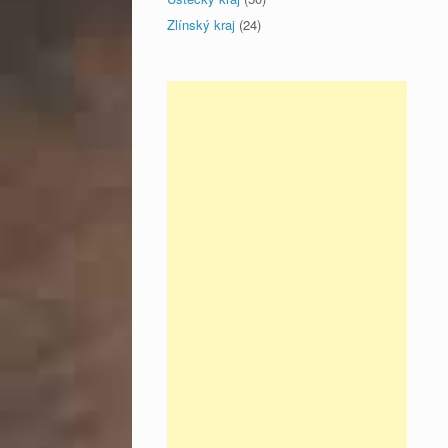
Zlínský kraj
(24)