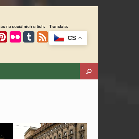
ás na sociálních sítích:
Translate:
CS
ok
interest
Flickr
Tumblr
Feed