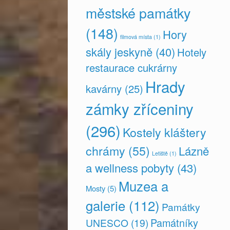
městské památky
(148)
Hory
filmová místa
(1)
skály jeskyně
(40)
Hotely
restaurace cukrárny
Hrady
kavárny
(25)
zámky zříceniny
(296)
Kostely kláštery
chrámy
(55)
Lázně
Letiště
(1)
a wellness pobyty
(43)
Muzea a
Mosty
(5)
galerie
(112)
Památky
Památníky
UNESCO
(19)