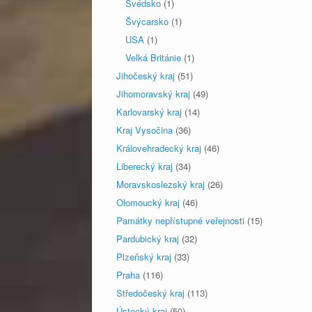
Švédsko
(1)
Švýcarsko
(1)
USA
(1)
Velká Británie
(1)
Jihočeský kraj
(51)
Jihomoravský kraj
(49)
Karlovarský kraj
(14)
Kraj Vysočina
(36)
Královehradecký kraj
(46)
Liberecký kraj
(34)
Moravskoslezský kraj
(26)
Olomoucký kraj
(46)
Památky nepřístupné veřejnosti
(15)
Pardubický kraj
(32)
Plzeňský kraj
(33)
Praha
(116)
Středočeský kraj
(113)
Ústecký kraj
(50)