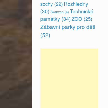
Rozhledny
sochy
(22)
(30)
Technické
Skanzen
(4)
památky
(34)
ZOO
(25)
Zábavní parky pro děti
(52)