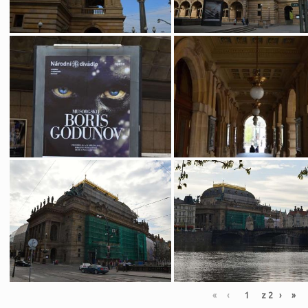
«
‹
z
2
›
»