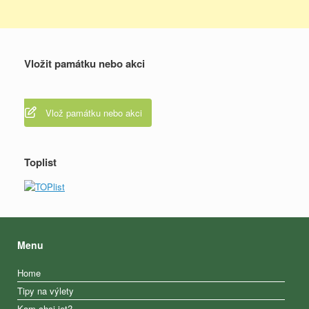
Vložit památku nebo akci
Vlož památku nebo akci
Toplist
Menu
Home
Tipy na výlety
Kam chci jet?