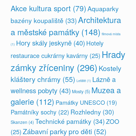
Akce kultura sport
(79)
Aquaparky
Architektura
bazény koupaliště
(33)
a městské památky
(148)
filmová místa
Hory skály jeskyně
(40)
Hotely
(1)
Hrady
restaurace cukrárny kavárny
(25)
zámky zříceniny
(296)
Kostely
kláštery chrámy
(55)
Lázně a
Letiště
(1)
Muzea a
wellness pobyty
(43)
Mosty
(5)
galerie
(112)
Památky UNESCO
(19)
Rozhledny
(30)
Památníky sochy
(22)
Technické památky
(34)
ZOO
Skanzen
(4)
Zábavní parky pro děti
(52)
(25)