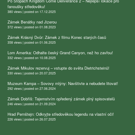
Po Stopách Kingdom Come Deliverance 2 – Nejlepší lokace pro
fanoušky středověku!
380 views
|
posted on 17.12.2025
Zámek Benátky nad Jizerou
372 views
|
posted on 01.08.2023
Zámek Krásný Dvůr: Zámek z filmu Konec starých časů
358 views
|
posted on 01.06.2025
Lom Amerika: Odhalte český Grand Canyon, než ho zavřou!
332 views
|
posted on 10.08.2025
Zámek Mikulov rezervuj – vstupte do světa Dietrichsteinů!
330 views
|
posted on 20.07.2025
Muzeum Kampa – Sovovy mlýny: Navštivte a nebudete litovat!
292 views
|
posted on 27.06.2024
Zámek Dobříš: Tajemstvím opředený zámek plný spisovatelů
246 views
|
posted on 21.09.2024
Hrad Pernštejn: Odkryjte středověkou legendu na vlastní oči!
226 views
|
posted on 26.07.2025