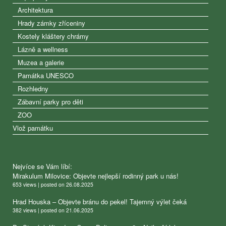
Architektura
Hrady zámky zříceniny
Kostely kláštery chrámy
Lázně a wellness
Muzea a galerie
Památka UNESCO
Rozhledny
Zábavní parky pro děti
ZOO
Vlož památku
Nejvíce se Vám líbí:
Mirakulum Milovice: Objevte nejlepší rodinný park u nás!
653 views
|
posted on 26.08.2025
Hrad Houska – Objevte bránu do pekel! Tajemný výlet čeká
382 views
|
posted on 21.06.2025