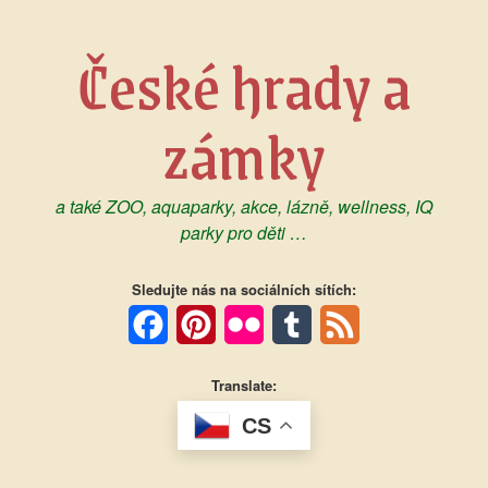
Skip
to
České hrady a
content
zámky
a také ZOO, aquaparky, akce, lázně, wellness, IQ
parky pro děti …
Sledujte nás na sociálních sítích:
Facebook
Pinterest
Flickr
Tumblr
Feed
Translate:
CS