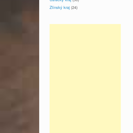
Zlínský kraj
(24)