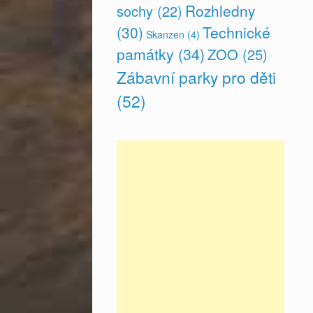
Rozhledny
sochy
(22)
(30)
Technické
Skanzen
(4)
památky
(34)
ZOO
(25)
Zábavní parky pro děti
(52)