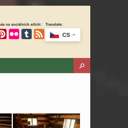
ás na sociálních sítích:
Translate:
CS
ok
interest
Flickr
Tumblr
Feed