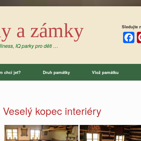
dy a zámky
Sledujte n
lness, IQ parky pro děti …
Facebo
P
m chci jet?
Druh památky
Vlož památku
Veselý kopec interiéry