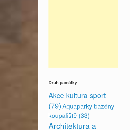
Druh památky
Akce kultura sport
(79)
Aquaparky bazény
koupaliště
(33)
Architektura a