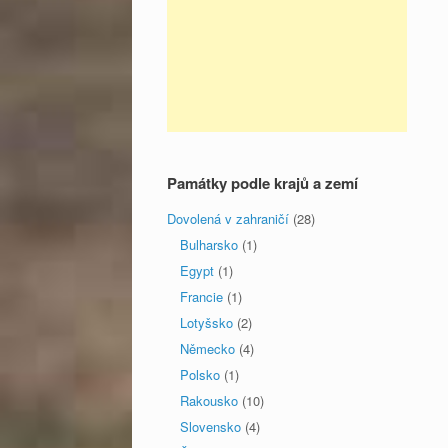
Památky podle krajů a zemí
Dovolená v zahraničí
(28)
Bulharsko
(1)
Egypt
(1)
Francie
(1)
Lotyšsko
(2)
Německo
(4)
Polsko
(1)
Rakousko
(10)
Slovensko
(4)