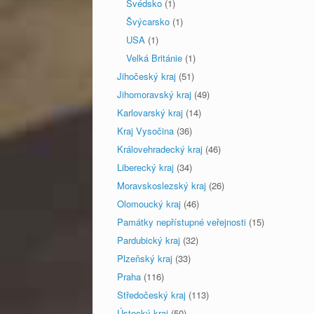
Švédsko
(1)
Švýcarsko
(1)
USA
(1)
Velká Británie
(1)
Jihočeský kraj
(51)
Jihomoravský kraj
(49)
Karlovarský kraj
(14)
Kraj Vysočina
(36)
Královehradecký kraj
(46)
Liberecký kraj
(34)
Moravskoslezský kraj
(26)
Olomoucký kraj
(46)
Památky nepřístupné veřejnosti
(15)
Pardubický kraj
(32)
Plzeňský kraj
(33)
Praha
(116)
Středočeský kraj
(113)
Ústecký kraj
(50)