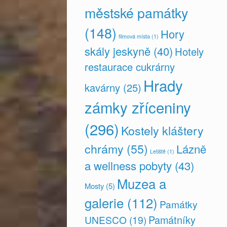
městské památky
(148)
Hory
filmová místa
(1)
skály jeskyně
(40)
Hotely
restaurace cukrárny
Hrady
kavárny
(25)
zámky zříceniny
(296)
Kostely kláštery
chrámy
(55)
Lázně
Letiště
(1)
a wellness pobyty
(43)
Muzea a
Mosty
(5)
galerie
(112)
Památky
Památníky
UNESCO
(19)