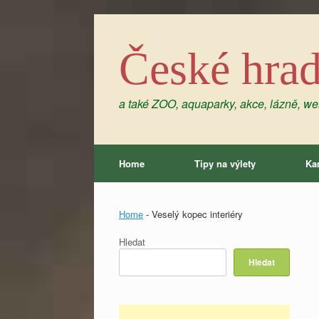
Skip
to
content
České hra
a také ZOO, aquaparky, akce, lázně, wel
Home
Tipy na výlety
Ka
Home
-
Veselý kopec interiéry
Hledat
Hledat