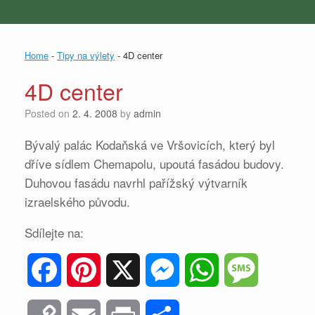
Home
-
Tipy na výlety
-
4D center
4D center
Posted on
2. 4. 2008
by
admin
Bývalý palác Kodaňská ve Vršovicích, který byl
dříve sídlem Chemapolu, upoutá fasádou budovy.
Duhovou fasádu navrhl pařížský výtvarník
izraelského původu.
Sdílejte na:
F
P
X
M
W
M
a
i
e
h
e