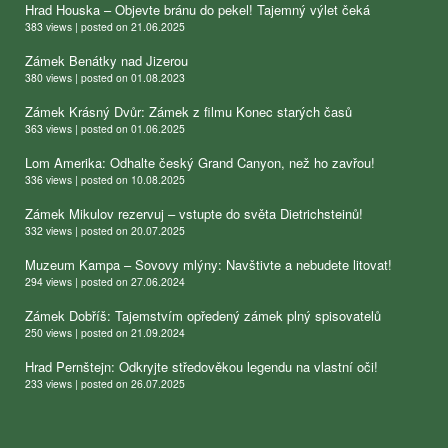
Hrad Houska – Objevte bránu do pekel! Tajemný výlet čeká
383 views
|
posted on 21.06.2025
Zámek Benátky nad Jizerou
380 views
|
posted on 01.08.2023
Zámek Krásný Dvůr: Zámek z filmu Konec starých časů
363 views
|
posted on 01.06.2025
Lom Amerika: Odhalte český Grand Canyon, než ho zavřou!
336 views
|
posted on 10.08.2025
Zámek Mikulov rezervuj – vstupte do světa Dietrichsteinů!
332 views
|
posted on 20.07.2025
Muzeum Kampa – Sovovy mlýny: Navštivte a nebudete litovat!
294 views
|
posted on 27.06.2024
Zámek Dobříš: Tajemstvím opředený zámek plný spisovatelů
250 views
|
posted on 21.09.2024
Hrad Pernštejn: Odkryjte středověkou legendu na vlastní oči!
233 views
|
posted on 26.07.2025