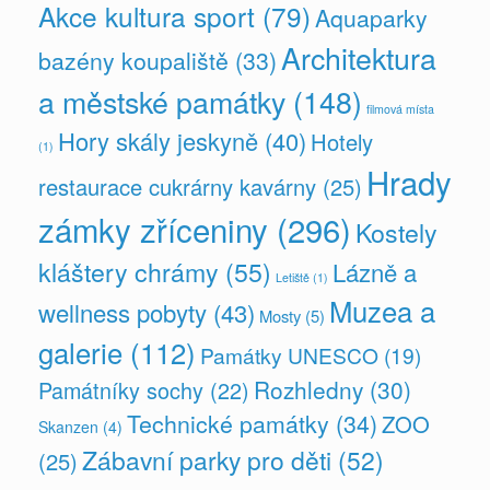
Akce kultura sport
(79)
Aquaparky
Architektura
bazény koupaliště
(33)
a městské památky
(148)
filmová místa
Hory skály jeskyně
(40)
Hotely
(1)
Hrady
restaurace cukrárny kavárny
(25)
zámky zříceniny
(296)
Kostely
kláštery chrámy
(55)
Lázně a
Letiště
(1)
Muzea a
wellness pobyty
(43)
Mosty
(5)
galerie
(112)
Památky UNESCO
(19)
Rozhledny
(30)
Památníky sochy
(22)
Technické památky
(34)
ZOO
Skanzen
(4)
Zábavní parky pro děti
(52)
(25)