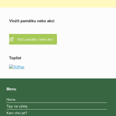
Vložit památku nebo akci
Vlož památku nebo akci
Toplist
Menu
Home
Tipy na výlety
Kam chci jet?