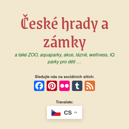
Skip
to
České hrady a
content
zámky
a také ZOO, aquaparky, akce, lázně, wellness, IQ
parky pro děti …
Sledujte nás na sociálních sítích:
Facebook
Pinterest
Flickr
Tumblr
Feed
Translate:
CS