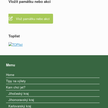
Vložit památku nebo akci
Vlož památku nebo akci
Toplist
Menu
Home
Tipy na výlety
Kam chci jet?
Jihočeský kraj
Jihomoravský kraj
Karlovarský kraj