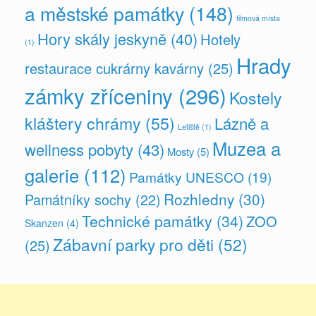
a městské památky
(148)
filmová místa
Hory skály jeskyně
(40)
Hotely
(1)
Hrady
restaurace cukrárny kavárny
(25)
zámky zříceniny
(296)
Kostely
kláštery chrámy
(55)
Lázně a
Letiště
(1)
Muzea a
wellness pobyty
(43)
Mosty
(5)
galerie
(112)
Památky UNESCO
(19)
Rozhledny
(30)
Památníky sochy
(22)
Technické památky
(34)
ZOO
Skanzen
(4)
Zábavní parky pro děti
(52)
(25)