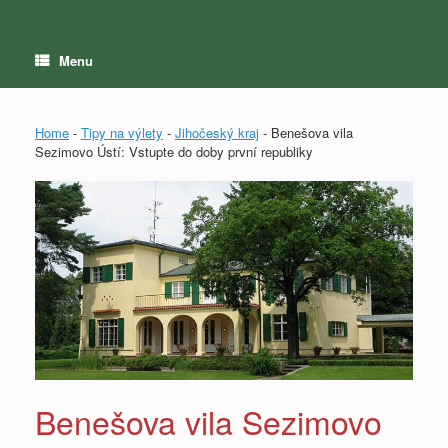
Menu
Home
-
Tipy na výlety
-
Jihočeský kraj
-
Benešova vila
Sezimovo Ústí: Vstupte do doby první republiky
Benešova vila Sezimovo