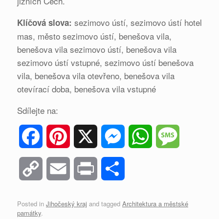
jižních Čech.
sezimovo ústí, sezimovo ústí hotel
Klíčová slova:
mas, město sezimovo ústí, benešova vila,
benešova vila sezimovo ústí, benešova vila
sezimovo ústí vstupné, sezimovo ústí benešova
vila, benešova vila otevřeno, benešova vila
otevírací doba, benešova vila vstupné
Sdílejte na:
F
P
X
M
W
M
a
i
e
h
e
C
E
P
S
c
n
s
a
s
o
m
r
h
Posted in
Jihočeský kraj
and tagged
Architektura a městské
e
t
s
t
s
památky
.
p
a
i
a