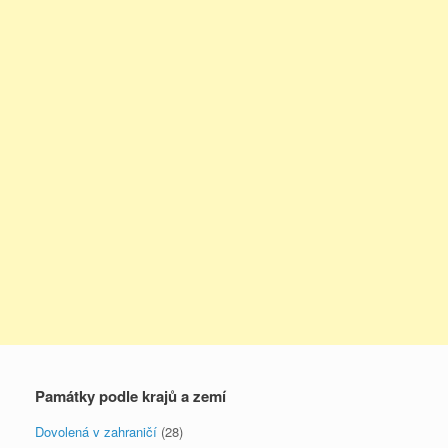
Památky podle krajů a zemí
Dovolená v zahraničí
(28)