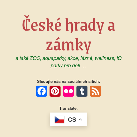
Skip
to
České hrady a
content
zámky
a také ZOO, aquaparky, akce, lázně, wellness, IQ
parky pro děti …
Sledujte nás na sociálních sítích:
Facebook
Pinterest
Flickr
Tumblr
Feed
Translate:
CS