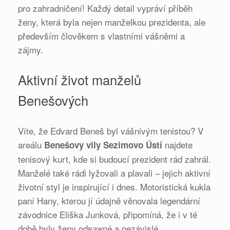
pro zahradničení! Každý detail vypráví příběh
ženy, která byla nejen manželkou prezidenta, ale
především člověkem s vlastními vášněmi a
zájmy.
Aktivní život manželů
Benešových
Víte, že Edvard Beneš byl vášnivým tenistou? V
areálu
najdete
Benešovy vily Sezimovo Ústí
tenisový kurt, kde si budoucí prezident rád zahrál.
Manželé také rádi lyžovali a plavali – jejich aktivní
životní styl je inspirující i dnes. Motoristická kukla
paní Hany, kterou jí údajně věnovala legendární
závodnice Eliška Junková, připomíná, že i v té
době byly ženy odважné a nezávislé.