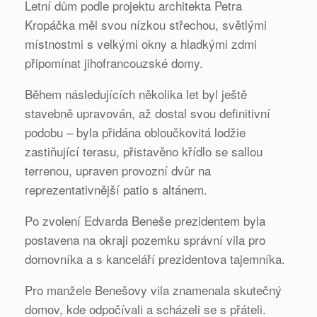
Letní dům podle projektu architekta Petra
Kropáčka měl svou nízkou střechou, světlými
místnostmi s velkými okny a hladkými zdmi
připomínat jihofrancouzské domy.
Během následujících několika let byl ještě
stavebně upravován, až dostal svou definitivní
podobu – byla přidána obloučkovitá lodžie
zastiňující terasu, přistavěno křídlo se sallou
terrenou, upraven provozní dvůr na
reprezentativnější patio s altánem.
Po zvolení Edvarda Beneše prezidentem byla
postavena na okraji pozemku správní vila pro
domovníka a s kanceláří prezidentova tajemníka.
Pro manžele Benešovy vila znamenala skutečný
domov, kde odpočívali a scházeli se s přáteli.