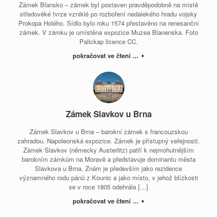
Zámek Blansko – zámek byl postaven pravděpodobně na místě
středověké tvrze vzniklé po rozboření nedalekého hradu vojsky
Prokopa Holého. Sídlo bylo roku 1574 přestavěno na renesanční
zámek. V zámku je umístěna expozice Muzea Blanenska. Foto
Palickap licence CC.
pokračovat ve čtení ...
Zámek Slavkov u Brna
Zámek Slavkov u Brna – barokní zámek s francouzskou
zahradou. Napoleonská expozice. Zámek je přístupný veřejnosti.
Zámek Slavkov (německy Austerlitz) patří k nejmohutnějším
barokním zámkům na Moravě a představuje dominantu města
Slavkova u Brna. Znám je především jako rezidence
významného rodu pánů z Kounic a jako místo, v jehož blízkosti
se v roce 1805 odehrála […]
pokračovat ve čtení ...