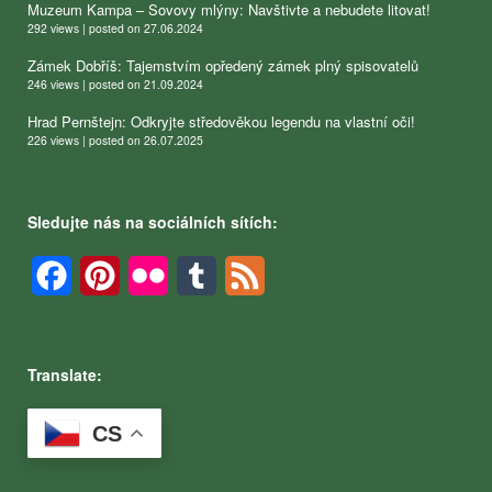
Muzeum Kampa – Sovovy mlýny: Navštivte a nebudete litovat!
292 views
|
posted on 27.06.2024
Zámek Dobříš: Tajemstvím opředený zámek plný spisovatelů
246 views
|
posted on 21.09.2024
Hrad Pernštejn: Odkryjte středověkou legendu na vlastní oči!
226 views
|
posted on 26.07.2025
Sledujte nás na sociálních sítích:
Facebook
Pinterest
Flickr
Tumblr
Feed
Translate:
CS