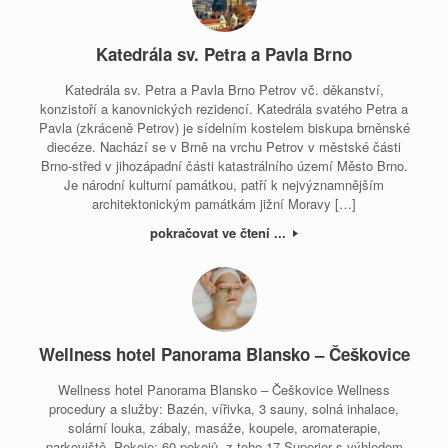
Katedrála sv. Petra a Pavla Brno
Katedrála sv. Petra a Pavla Brno Petrov vč. děkanství,
konzistoří a kanovnických rezidencí. Katedrála svatého Petra a
Pavla (zkráceně Petrov) je sídelním kostelem biskupa brněnské
diecéze. Nachází se v Brně na vrchu Petrov v městské části
Brno-střed v jihozápadní části katastrálního území Město Brno.
Je národní kulturní památkou, patří k nejvýznamnějším
architektonickým památkám jižní Moravy […]
pokračovat ve čtení ...
Wellness hotel Panorama Blansko – Češkovice
Wellness hotel Panorama Blansko – Češkovice Wellness
procedury a služby: Bazén, vířivka, 3 sauny, solná inhalace,
solární louka, zábaly, masáže, koupele, aromaterapie,
parkoviště. Pokoje: 60 pokojů, z toho 17 Superior s výhledem