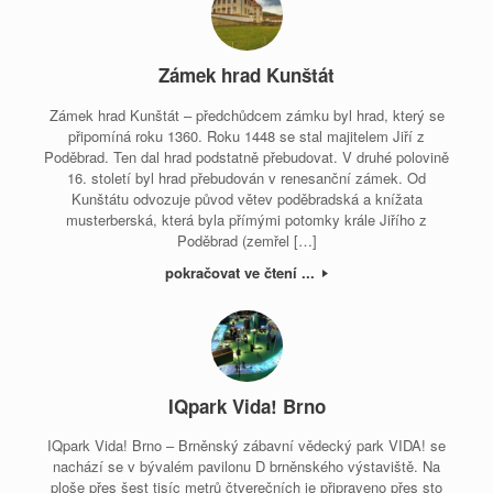
Zámek hrad Kunštát
Zámek hrad Kunštát – předchůdcem zámku byl hrad, který se
připomíná roku 1360. Roku 1448 se stal majitelem Jiří z
Poděbrad. Ten dal hrad podstatně přebudovat. V druhé polovině
16. století byl hrad přebudován v renesanční zámek. Od
Kunštátu odvozuje původ větev poděbradská a knížata
musterberská, která byla přímými potomky krále Jiřího z
Poděbrad (zemřel […]
pokračovat ve čtení ...
IQpark Vida! Brno
IQpark Vida! Brno – Brněnský zábavní vědecký park VIDA! se
nachází se v bývalém pavilonu D brněnského výstaviště. Na
ploše přes šest tisíc metrů čtverečních je připraveno přes sto