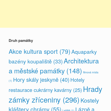
Druh památky
Akce kultura sport
(79)
Aquaparky
Architektura
bazény koupaliště
(33)
a městské památky
(148)
filmová místa
Hory skály jeskyně
(40)
Hotely
(1)
Hrady
restaurace cukrárny kavárny
(25)
zámky zříceniny
(296)
Kostely
kláštery chrámy
(55)
Lázně a
Letiště
(1)