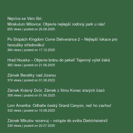
Nejvíce se Vám líbí:
Mirakulum Milovice: Objevte nejlepší rodinný park u nás!
655 views
|
posted on 26.08.2025
Po Stopách Kingdom Come Deliverance 2 – Nejlepší lokace pro
fanoušky středověku!
384 views
|
posted on 17.12.2025
Hrad Houska – Objevte bránu do pekel! Tajemný výlet čeká
382 views
|
posted on 21.06.2025
Zámek Benátky nad Jizerou
374 views
|
posted on 01.08.2023
Zámek Krásný Dvůr: Zámek z filmu Konec starých časů
358 views
|
posted on 01.06.2025
Lom Amerika: Odhalte český Grand Canyon, než ho zavřou!
332 views
|
posted on 10.08.2025
Zámek Mikulov rezervuj – vstupte do světa Dietrichsteinů!
330 views
|
posted on 20.07.2025