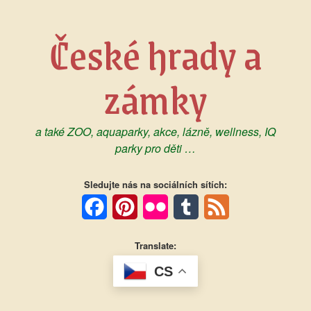
Skip
to
České hrady a
content
zámky
a také ZOO, aquaparky, akce, lázně, wellness, IQ
parky pro děti …
Sledujte nás na sociálních sítích:
Facebook
Pinterest
Flickr
Tumblr
Feed
Translate:
CS