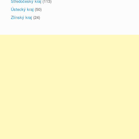
Středočeský kraj
(113)
Ústecký kraj
(50)
Zlínský kraj
(24)