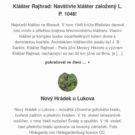
Klášter Rajhrad: Navštivte klášter založený L.
P. 1048!
Nejstarší klášter na Moravě. V roce 1045 kníže Břetislav daroval
toto místo s přilehlou krajinou břevnovskému klášteru. Vlastní
klášter je komplex budov soustředěných kolem dvora s
dominantou kostela. Architektem klášterního areálu byl J. B.
Santini. Klášter Rajhrad – Perla jižní Moravy Historie a význam
Klášter Rajhrad, nacházející se asi 20 km jižně od Brna, je […]
pokračovat ve čtení ...
Nový Hrádek u Lukova
Nový Hrádek u Lukova – rozsáhlá zřícenina gotického hradu,
tvořená zadním a předním hradem. V 16. století renesančně
rozšířen, v roce 1645 rozbořen Švédy a opuštěn. V 18. století
část předního hradu upravena na lovecký zámeček. Foto
Hildegarda von Hildegardenburg licence CC.