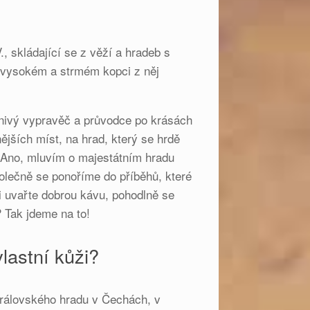
 skládající se z věží a hradeb s
vysokém a strmém kopci z něj
ášnivý vypravěč a průvodce po krásách
jších míst, na hrad, který se hrdě
 Ano, mluvím o majestátním hradu
olečně se ponoříme do příběhů, které
i uvařte dobrou kávu, pohodlně se
? Tak jdeme na to!
lastní kůži?
 královského hradu v Čechách, v