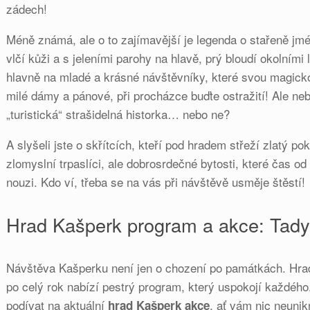
zádech!
Méně známá, ale o to zajímavější je legenda o stařeně jm
vlčí kůži a s jeleními parohy na hlavě, prý bloudí okolními
hlavně na mladé a krásné návštěvníky, které svou magic
milé dámy a pánové, při procházce buďte ostražití! Ale nebo
„turistická“ strašidelná historka… nebo ne?
A slyšeli jste o skřítcích, kteří pod hradem střeží zlatý po
zlomyslní trpaslíci, ale dobrosrdečné bytosti, které čas 
nouzi. Kdo ví, třeba se na vás při návštěvě usměje štěstí!
Hrad Kašperk program a akce: Tady 
Návštěva Kašperku není jen o chození po památkách. Hrad
po celý rok nabízí pestrý program, který uspokojí každéh
podívat na aktuální
, ať vám nic neunik
hrad Kašperk akce