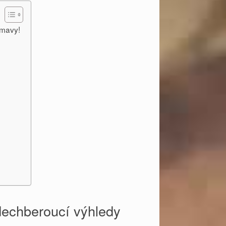
umavy!
dechberoucí výhledy