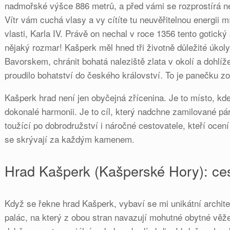
nadmořské výšce 886 metrů, a před vámi se rozprostírá
Vítr vám cuchá vlasy a vy cítíte tu neuvěřitelnou energii
vlasti, Karla IV. Právě on nechal v roce 1356 tento gotický 
nějaký rozmar! Kašperk měl hned tři životně důležité úkoly
Bavorskem, chránit bohatá naleziště zlata v okolí a dohlíž
proudilo bohatství do českého království. To je panečku z
Kašperk hrad není jen obyčejná zřícenina. Je to místo, kde
dokonalé harmonii. Je to cíl, který nadchne zamilované pár
toužící po dobrodružství i náročné cestovatele, kteří ocení
se skrývají za každým kamenem.
Hrad Kašperk (Kašperské Hory): ces
Když se řekne hrad Kašperk, vybaví se mi unikátní archite
palác, na který z obou stran navazují mohutné obytné věž