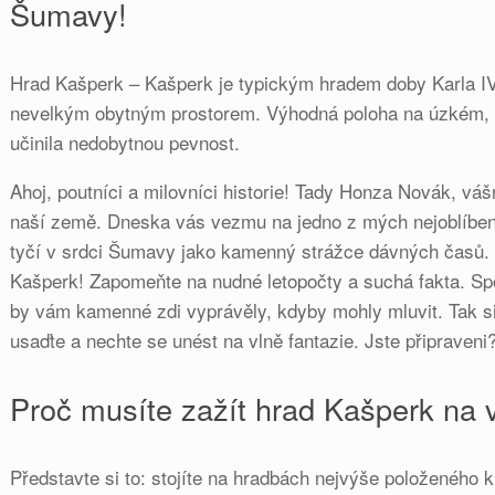
Šumavy!
Hrad Kašperk – Kašperk je typickým hradem doby Karla IV.,
nevelkým obytným prostorem. Výhodná poloha na úzkém, 
učinila nedobytnou pevnost.
Ahoj, poutníci a milovníci historie! Tady Honza Novák, v
naší země. Dneska vás vezmu na jedno z mých nejoblíbeně
tyčí v srdci Šumavy jako kamenný strážce dávných časů.
Kašperk! Zapomeňte na nudné letopočty a suchá fakta. Sp
by vám kamenné zdi vyprávěly, kdyby mohly mluvit. Tak s
usaďte a nechte se unést na vlně fantazie. Jste připraveni
Proč musíte zažít hrad Kašperk na v
Představte si to: stojíte na hradbách nejvýše položeného