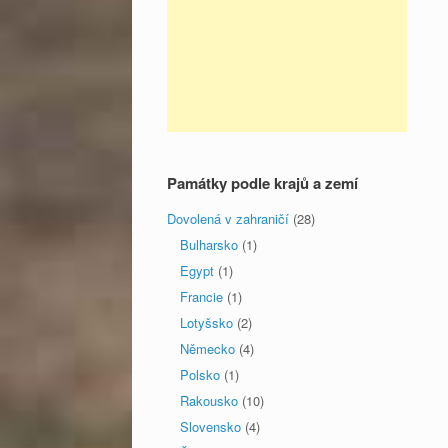
Památky podle krajů a zemí
Dovolená v zahraničí
(28)
Bulharsko
(1)
Egypt
(1)
Francie
(1)
Lotyšsko
(2)
Německo
(4)
Polsko
(1)
Rakousko
(10)
Slovensko
(4)