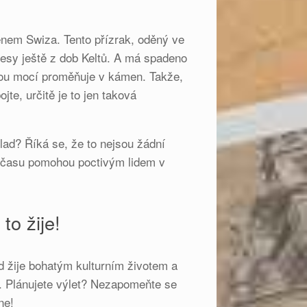
énem Swiza. Tento přízrak, oděný ve
 lesy ještě z dob Keltů. A má spadeno
kou mocí proměňuje v kámen. Takže,
jte, určitě je to jen taková
klad? Říká se, že to nejsou žádní
od času pomohou poctivým lidem v
to žije!
 žije bohatým kulturním životem a
o. Plánujete výlet? Nezapomeňte se
ne!