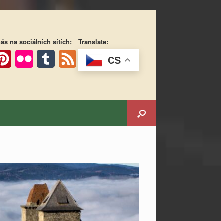
ás na sociálních sítích:
Translate:
CS
ok
interest
Flickr
Tumblr
Feed