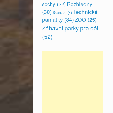
Rozhledny
sochy
(22)
(30)
Technické
Skanzen
(4)
památky
(34)
ZOO
(25)
Zábavní parky pro děti
(52)