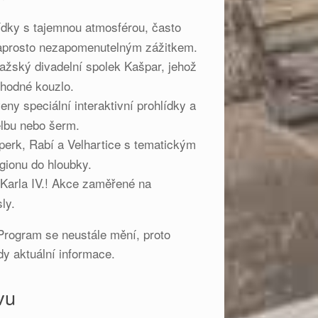
ídky s tajemnou atmosférou, často
 naprosto nezapomenutelným zážitkem.
ažský divadelní spolek Kašpar, jehož
uhodné kouzlo.
eny speciální interaktivní prohlídky a
elbu nebo šerm.
erk, Rabí a Velhartice s tematickým
egionu do hloubky.
 Karla IV.! Akce zaměřené na
ly.
 Program se neustále mění, proto
dy aktuální informace.
vu