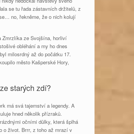
ad nikdy nedočkal návštěvy svého
dala se tu řada zástavních držitelů, z
ase… no, řekněme, že o nich kolují
 Zmrzlíka ze Svojšína, horliví
stošivé obléhání a my ho dnes
yl milosrdný až do počátku 17.
odkoupilo město Kašperské Hory,
ze starých zdí?
rk má svá tajemství a legendy. A
tuluje hned několik přízraků.
prázdnými očními důlky, která šplhá
 o život. Brrr, z toho až mrazí v