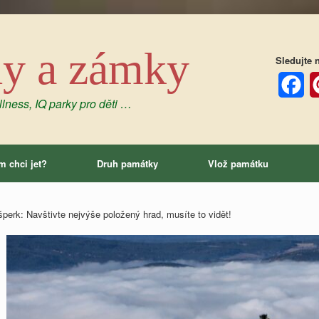
dy a zámky
Sledujte n
lness, IQ parky pro děti …
Facebo
P
m chci jet?
Druh památky
Vlož památku
perk: Navštivte nejvýše položený hrad, musíte to vidět!