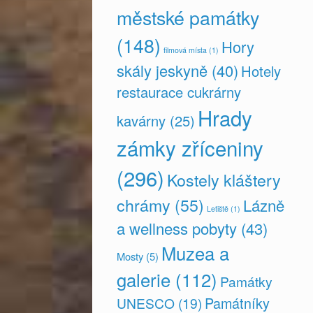
městské památky
(148)
Hory
filmová místa
(1)
skály jeskyně
(40)
Hotely
restaurace cukrárny
Hrady
kavárny
(25)
zámky zříceniny
(296)
Kostely kláštery
chrámy
(55)
Lázně
Letiště
(1)
a wellness pobyty
(43)
Muzea a
Mosty
(5)
galerie
(112)
Památky
Památníky
UNESCO
(19)