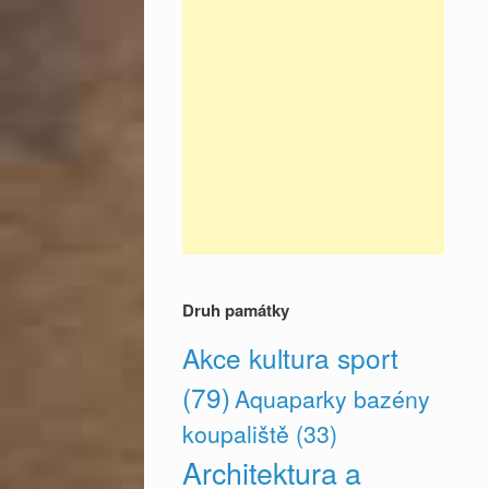
Druh památky
Akce kultura sport
(79)
Aquaparky bazény
koupaliště
(33)
Architektura a