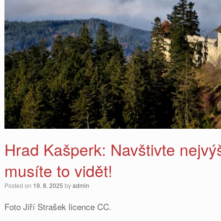
Hrad Kašperk: Navštivte nejvý
musíte to vidět!
Posted on
19. 8. 2025
by
admin
Foto Jiří Strašek licence CC.