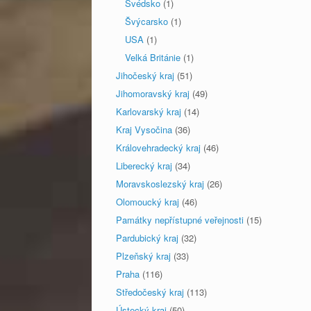
Švédsko
(1)
Švýcarsko
(1)
USA
(1)
Velká Británie
(1)
Jihočeský kraj
(51)
Jihomoravský kraj
(49)
Karlovarský kraj
(14)
Kraj Vysočina
(36)
Královehradecký kraj
(46)
Liberecký kraj
(34)
Moravskoslezský kraj
(26)
Olomoucký kraj
(46)
Památky nepřístupné veřejnosti
(15)
Pardubický kraj
(32)
Plzeňský kraj
(33)
Praha
(116)
Středočeský kraj
(113)
Ústecký kraj
(50)