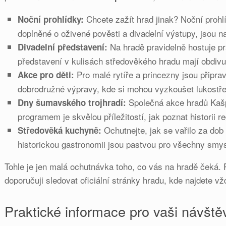
Chcete zažít hrad jinak? Noční prohl
Noční prohlídky:
doplněné o oživené pověsti a divadelní výstupy, jsou
Na hradě pravidelně hostuje pr
Divadelní představení:
představení v kulisách středověkého hradu mají obdiv
Pro malé rytíře a princezny jsou připrav
Akce pro děti:
dobrodružné výpravy, kde si mohou vyzkoušet lukostř
Společná akce hradů Kašp
Dny šumavského trojhradí:
programem je skvělou příležitostí, jak poznat historii r
Ochutnejte, jak se vařilo za dob
Středověká kuchyně:
historickou gastronomii jsou pastvou pro všechny smys
Tohle je jen malá ochutnávka toho, co vás na hradě čeká.
doporučuji sledovat oficiální stránky hradu, kde najdete vž
Praktické informace pro vaši návště