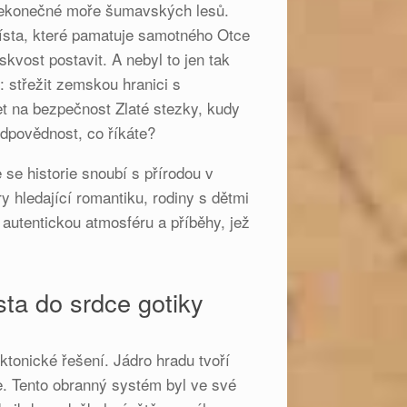
 nekonečné moře šumavských lesů.
 místa, které pamatuje samotného Otce
skvost postavit. A nebyl to jen tak
: střežit zemskou hranici s
et na bezpečnost Zlaté stezky, kudy
odpovědnost, co říkáte?
 se historie snoubí s přírodou v
y hledající romantiku, rodiny s dětmi
 autentickou atmosféru a příběhy, jež
ta do srdce gotiky
ktonické řešení. Jádro hradu tvoří
e. Tento obranný systém byl ve své