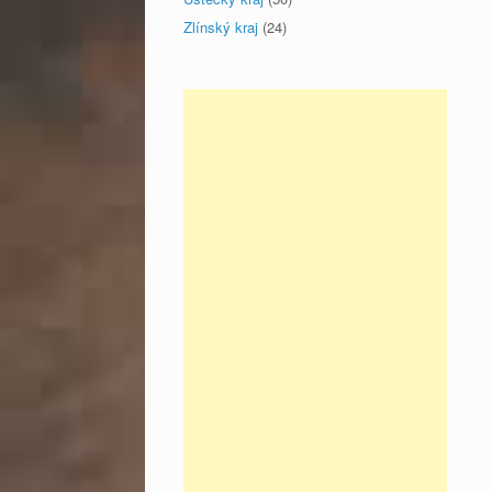
Zlínský kraj
(24)