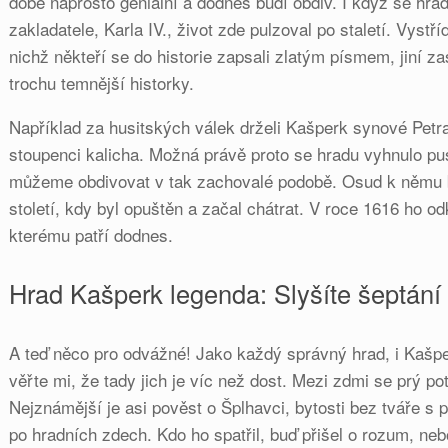
době naprosto geniální a dodnes budí obdiv. I když se hr
zakladatele, Karla IV., život zde pulzoval po staletí. Vystří
nichž někteří se do historie zapsali zlatým písmem, jiní z
trochu temnější historky.
Například za husitských válek drželi Kašperk synové Petra
stoupenci kalicha. Možná právě proto se hradu vyhnulo pu
můžeme obdivovat v tak zachovalé podobě. Osud k němu b
století, kdy byl opuštěn a začal chátrat. V roce 1616 ho 
kterému patří dodnes.
Hrad Kašperk legenda: Slyšíte šeptání 
A teď něco pro odvážné! Jako každý správný hrad, i Kašpe
věřte mi, že tady jich je víc než dost. Mezi zdmi se prý po
Nejznámější je asi pověst o Šplhavci, bytosti bez tváře s 
po hradních zdech. Kdo ho spatřil, buď přišel o rozum, nebo