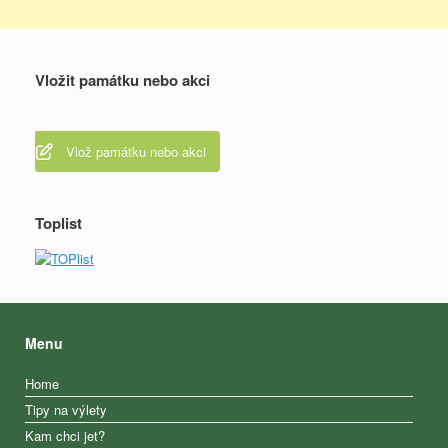
Vložit památku nebo akci
Vlož památku nebo akci
Toplist
Menu
Home
Tipy na výlety
Kam chci jet?