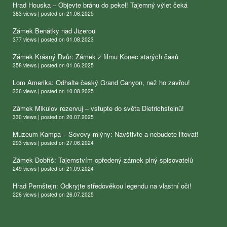
Hrad Houska – Objevte bránu do pekel! Tajemný výlet čeká
383 views
|
posted on 21.06.2025
Zámek Benátky nad Jizerou
377 views
|
posted on 01.08.2023
Zámek Krásný Dvůr: Zámek z filmu Konec starých časů
358 views
|
posted on 01.06.2025
Lom Amerika: Odhalte český Grand Canyon, než ho zavřou!
336 views
|
posted on 10.08.2025
Zámek Mikulov rezervuj – vstupte do světa Dietrichsteinů!
330 views
|
posted on 20.07.2025
Muzeum Kampa – Sovovy mlýny: Navštivte a nebudete litovat!
293 views
|
posted on 27.06.2024
Zámek Dobříš: Tajemstvím opředený zámek plný spisovatelů
249 views
|
posted on 21.09.2024
Hrad Pernštejn: Odkryjte středověkou legendu na vlastní oči!
226 views
|
posted on 26.07.2025