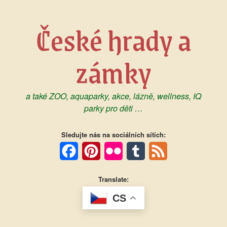
Skip
to
České hrady a
content
zámky
a také ZOO, aquaparky, akce, lázně, wellness, IQ
parky pro děti …
Sledujte nás na sociálních sítích:
Facebook
Pinterest
Flickr
Tumblr
Feed
Translate:
CS