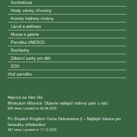
Architektura
Hrady zámky zříceniny
Kostely kláštery chrámy
Lázně a wellness
Muzea a galerie
Památka UNESCO
Rozhledny
Zábavní parky pro děti
ZOO
Vlož památku
Nejvíce se Vám líbí:
Mirakulum Milovice: Objevte nejlepší rodinný park u nás!
665 views
|
posted on 26.08.2025
Po Stopách Kingdom Come Deliverance 2 – Nejlepší lokace pro
fanoušky středověku!
387 views
|
posted on 17.12.2025