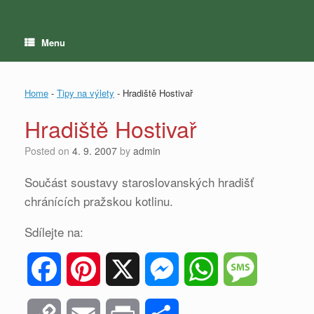
Menu
Home
-
Tipy na výlety
-
Hradiště Hostivař
Hradiště Hostivař
Posted on
4. 9. 2007
by
admin
Součást soustavy staroslovanských hradišť
chránících pražskou kotlinu.
Sdílejte na:
F
P
X
M
W
M
a
i
e
h
e