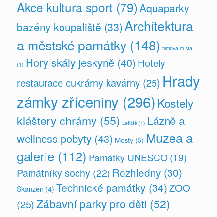
Akce kultura sport
(79)
Aquaparky
Architektura
bazény koupaliště
(33)
a městské památky
(148)
filmová místa
Hory skály jeskyně
(40)
Hotely
(1)
Hrady
restaurace cukrárny kavárny
(25)
zámky zříceniny
(296)
Kostely
kláštery chrámy
(55)
Lázně a
Letiště
(1)
Muzea a
wellness pobyty
(43)
Mosty
(5)
galerie
(112)
Památky UNESCO
(19)
Rozhledny
(30)
Památníky sochy
(22)
Technické památky
(34)
ZOO
Skanzen
(4)
Zábavní parky pro děti
(52)
(25)