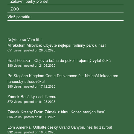
Zábavní parky pro děti
ZOO
Vlož památku
Nejvíce se Vám líbí:
Mirakulum Milovice: Objevte nejlepší rodinný park u nás!
651 views
|
posted on 26.08.2025
Hrad Houska – Objevte bránu do pekel! Tajemný výlet čeká
380 views
|
posted on 21.06.2025
Po Stopách Kingdom Come Deliverance 2 – Nejlepší lokace pro
fanoušky středověku!
380 views
|
posted on 17.12.2025
Zámek Benátky nad Jizerou
372 views
|
posted on 01.08.2023
Zámek Krásný Dvůr: Zámek z filmu Konec starých časů
356 views
|
posted on 01.06.2025
Lom Amerika: Odhalte český Grand Canyon, než ho zavřou!
332 views
|
posted on 10.08.2025