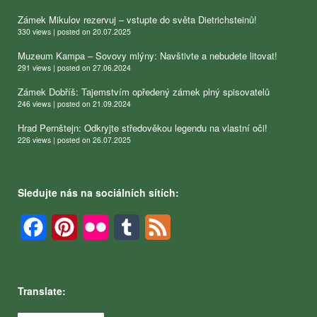
Zámek Mikulov rezervuj – vstupte do světa Dietrichsteinů!
330 views
|
posted on 20.07.2025
Muzeum Kampa – Sovovy mlýny: Navštivte a nebudete litovat!
291 views
|
posted on 27.06.2024
Zámek Dobříš: Tajemstvím opředený zámek plný spisovatelů
246 views
|
posted on 21.09.2024
Hrad Pernštejn: Odkryjte středověkou legendu na vlastní oči!
226 views
|
posted on 26.07.2025
Sledujte nás na sociálních sítích:
Facebook
Pinterest
Flickr
Tumblr
Feed
Translate: