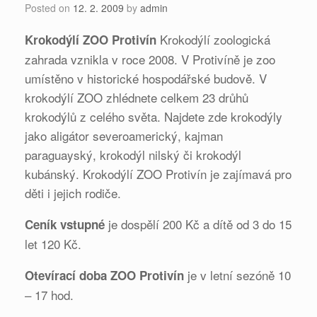
Posted on
12. 2. 2009
by
admin
Krokodýlí zoologická
Krokodýlí ZOO Protivín
zahrada vznikla v roce 2008. V Protivíně je zoo
umístěno v historické hospodářské budově. V
krokodýlí ZOO zhlédnete celkem 23 drůhů
krokodýlů z celého světa. Najdete zde krokodýly
jako aligátor severoamerický, kajman
paraguayský, krokodýl nilský či krokodýl
kubánský. Krokodýlí ZOO Protivín je zajímavá pro
děti i jejich rodiče.
je dospělí 200 Kč a dítě od 3 do 15
Ceník vstupné
let 120 Kč.
je v letní sezóně 10
Otevírací doba ZOO Protivín
– 17 hod.