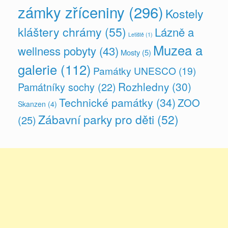
zámky zříceniny
(296)
Kostely
kláštery chrámy
(55)
Lázně a
Letiště
(1)
Muzea a
wellness pobyty
(43)
Mosty
(5)
galerie
(112)
Památky UNESCO
(19)
Rozhledny
(30)
Památníky sochy
(22)
Technické památky
(34)
ZOO
Skanzen
(4)
Zábavní parky pro děti
(52)
(25)