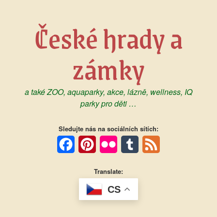
Skip
to
České hrady a
content
zámky
a také ZOO, aquaparky, akce, lázně, wellness, IQ
parky pro děti …
Sledujte nás na sociálních sítích:
Facebook
Pinterest
Flickr
Tumblr
Feed
Translate:
CS