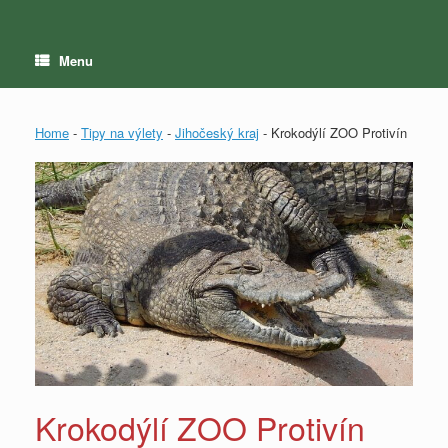
Menu
Home
-
Tipy na výlety
-
Jihočeský kraj
-
Krokodýlí ZOO Protivín
Krokodýlí ZOO Protivín