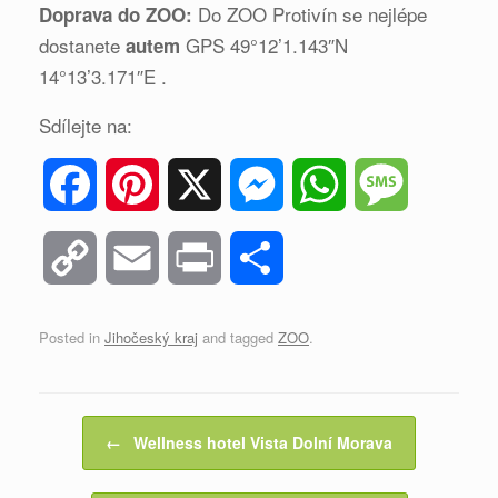
Do ZOO Protivín se nejlépe
Doprava do ZOO:
dostanete
GPS 49°12’1.143″N
autem
14°13’3.171″E .
Sdílejte na:
F
P
X
M
W
M
a
i
e
h
e
C
E
P
S
c
n
s
a
s
o
m
r
h
Posted in
Jihočeský kraj
and tagged
ZOO
.
e
t
s
t
s
p
a
i
a
b
e
e
s
a
y
i
n
r
Post navigation
←
Wellness hotel Vista Dolní Morava
o
r
n
A
g
L
l
t
e