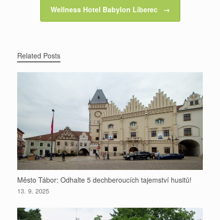
o
e
g
p
e
Wellness Hotel Babylon Liberec
→
i
k
s
e
p
n
t
r
Related Posts
k
Město Tábor: Odhalte 5 dechberoucích tajemství husitů!
13. 9. 2025