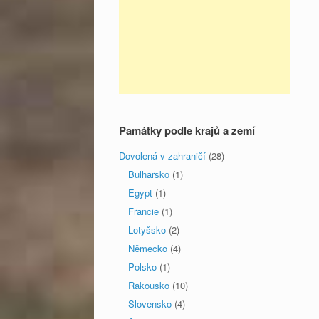
Památky podle krajů a zemí
Dovolená v zahraničí
(28)
Bulharsko
(1)
Egypt
(1)
Francie
(1)
Lotyšsko
(2)
Německo
(4)
Polsko
(1)
Rakousko
(10)
Slovensko
(4)