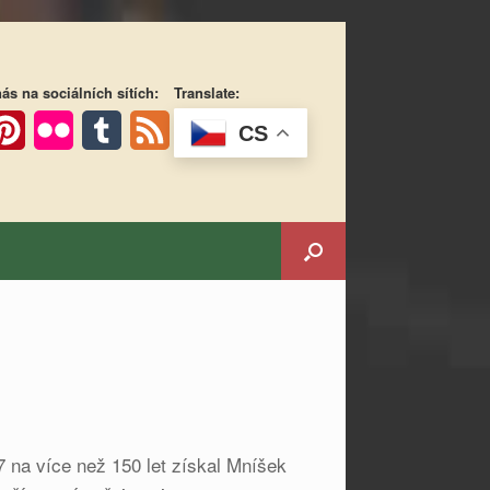
ás na sociálních sítích:
Translate:
CS
ok
interest
Flickr
Tumblr
Feed
 na více než 150 let získal Mníšek