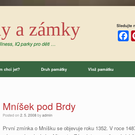
dy a zámky
Sledujte n
lness, IQ parky pro děti …
Facebo
P
m chci jet?
Druh památky
Vlož památku
Mníšek pod Brdy
Posted on
2. 5. 2008
by
admin
První zmínka o Mníšku se objevuje roku 1352. V roce 1487