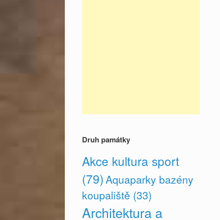
Druh památky
Akce kultura sport
(79)
Aquaparky bazény
koupaliště
(33)
Architektura a