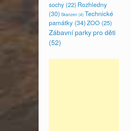
Rozhledny
sochy
(22)
(30)
Technické
Skanzen
(4)
památky
(34)
ZOO
(25)
Zábavní parky pro děti
(52)