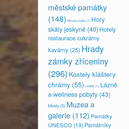
městské památky
(148)
Hory
filmová místa
(1)
skály jeskyně
(40)
Hotely
restaurace cukrárny
Hrady
kavárny
(25)
zámky zříceniny
(296)
Kostely kláštery
chrámy
(55)
Lázně
Letiště
(1)
a wellness pobyty
(43)
Muzea a
Mosty
(5)
galerie
(112)
Památky
Památníky
UNESCO
(19)