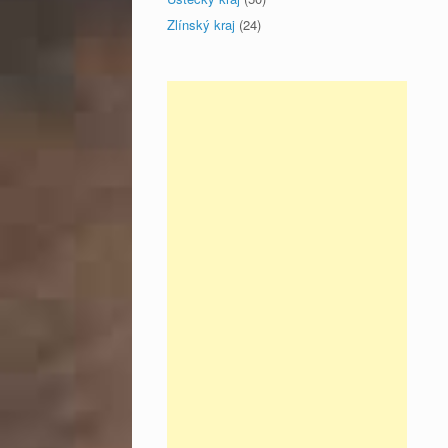
Zlínský kraj
(24)