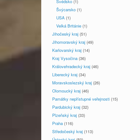
Švédsko
(1)
Švýcarsko
(1)
USA
(1)
Velká Británie
(1)
Jihočeský kraj
(51)
Jihomoravský kraj
(49)
Karlovarský kraj
(14)
Kraj Vysočina
(36)
Královehradecký kraj
(46)
Liberecký kraj
(34)
Moravskoslezský kraj
(26)
Olomoucký kraj
(46)
Památky nepřístupné veřejnosti
(15)
Pardubický kraj
(32)
Plzeňský kraj
(33)
Praha
(116)
Středočeský kraj
(113)
Ústecký kraj
(50)