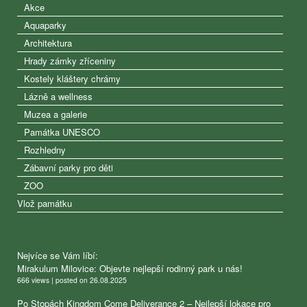
Akce
Aquaparky
Architektura
Hrady zámky zříceniny
Kostely kláštery chrámy
Lázně a wellness
Muzea a galerie
Památka UNESCO
Rozhledny
Zábavní parky pro děti
ZOO
Vlož památku
Nejvíce se Vám líbí:
Mirakulum Milovice: Objevte nejlepší rodinný park u nás!
666 views
|
posted on 26.08.2025
Po Stopách Kingdom Come Deliverance 2 – Nejlepší lokace pro