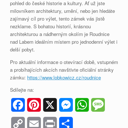
pohled do české historie a kultury. Ať už jste
milovníkem architektury, umění, nebo jen hledáte
zajímavý cíl pro výlet, tento zámek vás jistě
nezklame. S bohatou historií, krásnou
architekturou a nádherným okolím je Roudnice
nad Labem ideálním místem pro jednodenní výlet i
delší pobyt.
Pro aktuální informace o otevírací době, vstupném
a probíhajících akcích navštivte oficiální stránky
zámku:
https://www.lobkowicz.cz/roudnice
Sdílejte na:
F
P
X
M
W
M
a
i
e
h
e
C
E
P
S