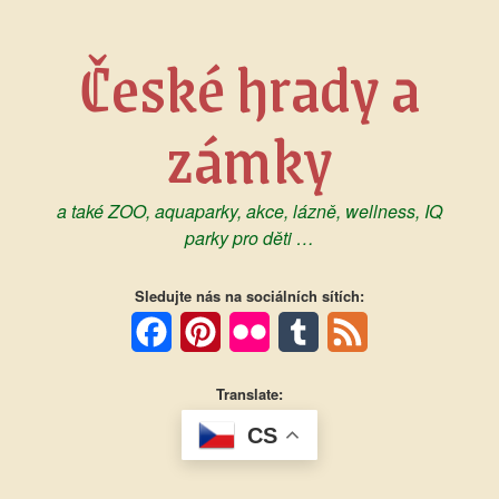
Skip
to
České hrady a
content
zámky
a také ZOO, aquaparky, akce, lázně, wellness, IQ
parky pro děti …
Sledujte nás na sociálních sítích:
Facebook
Pinterest
Flickr
Tumblr
Feed
Translate:
CS