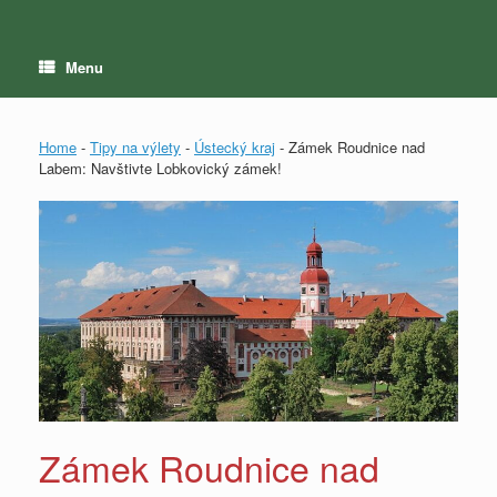
Menu
Home
-
Tipy na výlety
-
Ústecký kraj
-
Zámek Roudnice nad
Labem: Navštivte Lobkovický zámek!
Zámek Roudnice nad