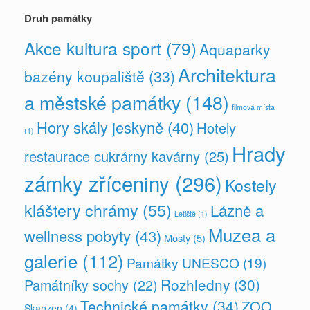
Druh památky
Akce kultura sport
(79)
Aquaparky
Architektura
bazény koupaliště
(33)
a městské památky
(148)
filmová místa
Hory skály jeskyně
(40)
Hotely
(1)
Hrady
restaurace cukrárny kavárny
(25)
zámky zříceniny
(296)
Kostely
kláštery chrámy
(55)
Lázně a
Letiště
(1)
Muzea a
wellness pobyty
(43)
Mosty
(5)
galerie
(112)
Památky UNESCO
(19)
Rozhledny
(30)
Památníky sochy
(22)
Technické památky
(34)
ZOO
Skanzen
(4)