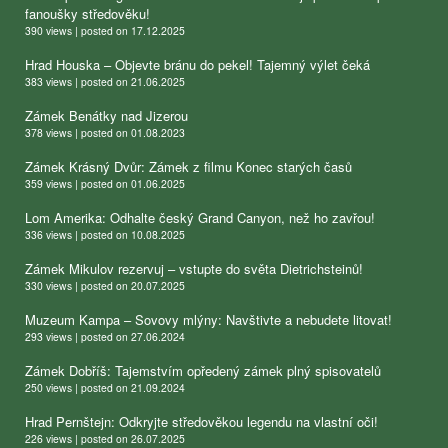
fanoušky středověku!
390 views
|
posted on 17.12.2025
Hrad Houska – Objevte bránu do pekel! Tajemný výlet čeká
383 views
|
posted on 21.06.2025
Zámek Benátky nad Jizerou
378 views
|
posted on 01.08.2023
Zámek Krásný Dvůr: Zámek z filmu Konec starých časů
359 views
|
posted on 01.06.2025
Lom Amerika: Odhalte český Grand Canyon, než ho zavřou!
336 views
|
posted on 10.08.2025
Zámek Mikulov rezervuj – vstupte do světa Dietrichsteinů!
330 views
|
posted on 20.07.2025
Muzeum Kampa – Sovovy mlýny: Navštivte a nebudete litovat!
293 views
|
posted on 27.06.2024
Zámek Dobříš: Tajemstvím opředený zámek plný spisovatelů
250 views
|
posted on 21.09.2024
Hrad Pernštejn: Odkryjte středověkou legendu na vlastní oči!
226 views
|
posted on 26.07.2025