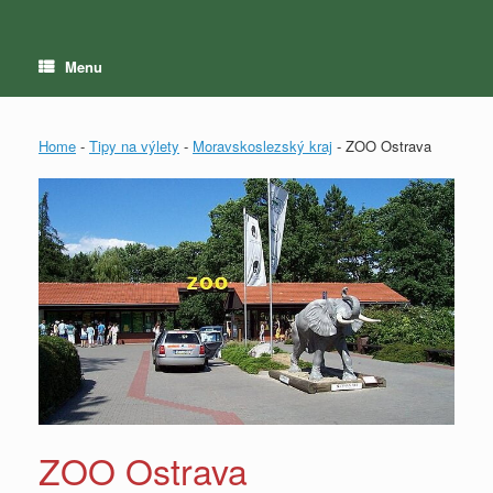
Menu
Home
-
Tipy na výlety
-
Moravskoslezský kraj
-
ZOO Ostrava
ZOO Ostrava