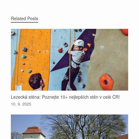
n
t
r
Related Posts
k
Lezecká stěna: Poznejte 10+ nejlepších stěn v celé ČR!
10. 9. 2025