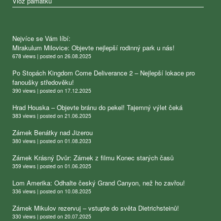
Vlož památku
Nejvíce se Vám líbí:
Mirakulum Milovice: Objevte nejlepší rodinný park u nás!
678 views
|
posted on 26.08.2025
Po Stopách Kingdom Come Deliverance 2 – Nejlepší lokace pro
fanoušky středověku!
390 views
|
posted on 17.12.2025
Hrad Houska – Objevte bránu do pekel! Tajemný výlet čeká
383 views
|
posted on 21.06.2025
Zámek Benátky nad Jizerou
380 views
|
posted on 01.08.2023
Zámek Krásný Dvůr: Zámek z filmu Konec starých časů
359 views
|
posted on 01.06.2025
Lom Amerika: Odhalte český Grand Canyon, než ho zavřou!
336 views
|
posted on 10.08.2025
Zámek Mikulov rezervuj – vstupte do světa Dietrichsteinů!
330 views
|
posted on 20.07.2025