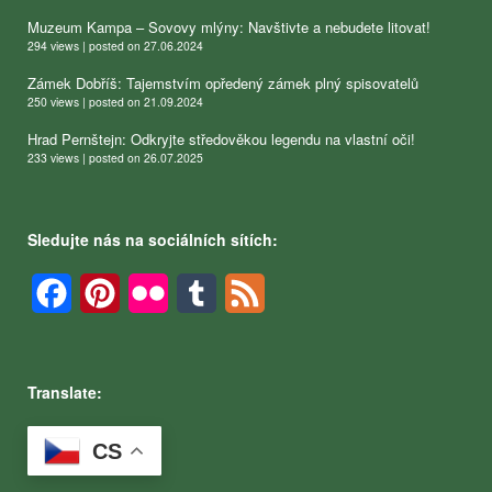
Muzeum Kampa – Sovovy mlýny: Navštivte a nebudete litovat!
294 views
|
posted on 27.06.2024
Zámek Dobříš: Tajemstvím opředený zámek plný spisovatelů
250 views
|
posted on 21.09.2024
Hrad Pernštejn: Odkryjte středověkou legendu na vlastní oči!
233 views
|
posted on 26.07.2025
Sledujte nás na sociálních sítích:
Facebook
Pinterest
Flickr
Tumblr
Feed
Translate:
CS