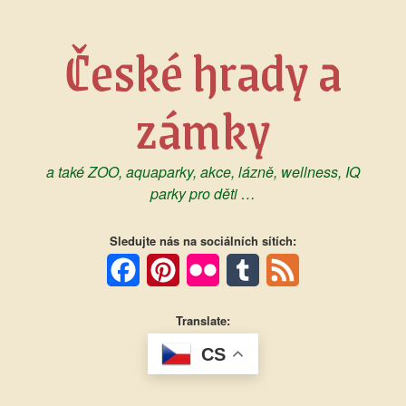
Skip
to
České hrady a
content
zámky
a také ZOO, aquaparky, akce, lázně, wellness, IQ
parky pro děti …
Sledujte nás na sociálních sítích:
Facebook
Pinterest
Flickr
Tumblr
Feed
Translate:
CS