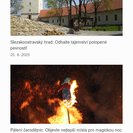
Slezskoostravský hrad: Odhalte tajemství potopené
pevnosti!
25. 8. 2025
Pálení čarodějnic: Objevte nejlepší místa pro magickou noc