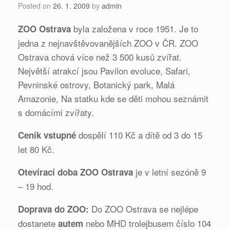
Posted on
26. 1. 2009
by
admin
byla založena v roce 1951. Je to
ZOO Ostrava
jedna z nejnavštěvovanějších ZOO v ČR. ZOO
Ostrava chová více než 3 500 kusů zvířat.
Největší atrakcí jsou Pavilon evoluce, Safari,
Pevninské ostrovy, Botanický park, Malá
Amazonie, Na statku kde se děti mohou seznámit
s domácími zvířaty.
dospělí 110 Kč a dítě od 3 do 15
Ceník vstupné
let 80 Kč.
je v letní sezóně 9
Otevírací doba ZOO Ostrava
– 19 hod.
Do ZOO Ostrava se nejlépe
Doprava do ZOO:
dostanete
nebo MHD trolejbusem číslo 104
autem