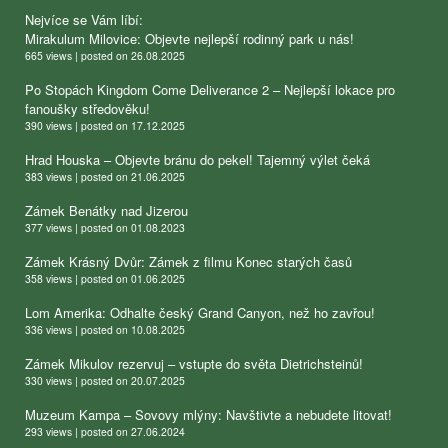
Nejvíce se Vám líbí:
Mirakulum Milovice: Objevte nejlepší rodinný park u nás!
665 views
|
posted on 26.08.2025
Po Stopách Kingdom Come Deliverance 2 – Nejlepší lokace pro
fanoušky středověku!
390 views
|
posted on 17.12.2025
Hrad Houska – Objevte bránu do pekel! Tajemný výlet čeká
383 views
|
posted on 21.06.2025
Zámek Benátky nad Jizerou
377 views
|
posted on 01.08.2023
Zámek Krásný Dvůr: Zámek z filmu Konec starých časů
358 views
|
posted on 01.06.2025
Lom Amerika: Odhalte český Grand Canyon, než ho zavřou!
336 views
|
posted on 10.08.2025
Zámek Mikulov rezervuj – vstupte do světa Dietrichsteinů!
330 views
|
posted on 20.07.2025
Muzeum Kampa – Sovovy mlýny: Navštivte a nebudete litovat!
293 views
|
posted on 27.06.2024