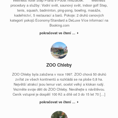
Wellness hotel Step Praha 9 Počet hvězdiček: **** Wellness
procedury a služby: Vodní svět, saunový svět, indoor golf Step,
tenis, squash, badminton, ping-pong, bowling, masáže,
kadeřnictví, 5 restaurací a barů. Pokoje: 2 druhů cenových
kategorií pokojů Economy/Standard a DeLuxe Více informací na
Booking.com
pokračovat ve čtení ...
ZOO Chleby
ZOO Chleby byla založena v roce 1997. ZOO chová 50 druhů
zvířat ze všech kontinentů a rozkládá se na ploše 0,8 ha.
Největší atrakcí jsou lemur vari, ocelot velký a klokan rudý.
Vezměte svoje děti do ZOO Chleby. Neváhejte s návštěvou.
Ceník vstupné je dospělí 100 Kč a dítě od 3 do 15 let 70 […]
pokračovat ve čtení ...