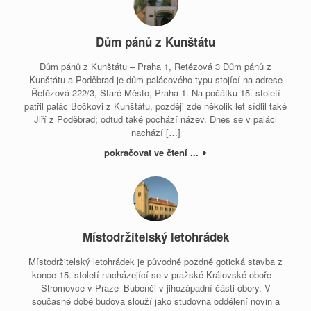
Dům pánů z Kunštátu
Dům pánů z Kunštátu – Praha 1, Řetězová 3 Dům pánů z
Kunštátu a Poděbrad je dům palácového typu stojící na adrese
Řetězová 222/3, Staré Město, Praha 1. Na počátku 15. století
patřil palác Bočkovi z Kunštátu, později zde několik let sídlil také
Jiří z Poděbrad; odtud také pochází název. Dnes se v paláci
nachází […]
pokračovat ve čtení ...
Místodržitelský letohrádek
Místodržitelský letohrádek je původně pozdně gotická stavba z
konce 15. století nacházející se v pražské Královské oboře –
Stromovce v Praze–Bubenči v jihozápadní části obory. V
současné době budova slouží jako studovna oddělení novin a