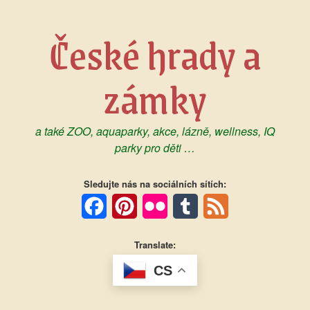
Skip
to
České hrady a
content
zámky
a také ZOO, aquaparky, akce, lázně, wellness, IQ
parky pro děti …
Sledujte nás na sociálních sítích:
Facebook
Pinterest
Flickr
Tumblr
Feed
Translate:
CS