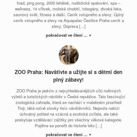
hrad, ping pong, 2000 lehátek, nudistické opalování, spa –
wellness, 14 vířivek, mořské vlnobití, tobogány, divoká řeka,
saunový svět, fitness a další. Ceník vstupného a slevy: Úplný
ceník vstupného a slevy na Aquapalac Čestlice Praha ceník a
slevy. Doprava […]
pokračovat ve čtení ...
ZOO Praha: Navštivte a užijte si s dětmi den
plný zábavy!
ZOO Praha je jedním z nejvyhledávanějších cílů rodinných
výletů a turistických návštěv v České republice. Tato fascinující
zoologická zahrada, která se nachází v malebném prostředí
Troji, láká ročně stovky tisíc návštěvníků. Nejenže nabízí
úchvatný pohled na vzácná a exotická zvířata, ale také
poskytuje vzdělávací zážitky pro všechny věkové kategorie.
Pojďme se ponořit do historie této […]
pokračovat ve čtení ...