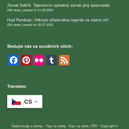
Zámek Dobříš: Tajemstvím opředený zámek plný spisovatelů
249 views
|
posted on 21.09.2024
Hrad Pernštejn: Odkryjte středověkou legendu na vlastní oči!
226 views
|
posted on 26.07.2025
Sledujte nás na sociálních sítích:
Facebook
Pinterest
Flickr
Tumblr
Feed
Translate:
CS
České hrady a zámky - Tipy na výlety - Kam na výlet v ČR? - Copyright ©