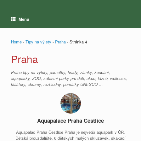
Menu
Home
-
Tipy na výlety
-
Praha
-
Stránka 4
Praha
Praha tipy na výlety, památky, hrady, zámky, koupání,
aquaparky, ZOO, zábavní parky pro děti, akce, lázně, wellness,
kláštery, chrámy, rozhledny, památky UNESCO …
Aquapalace Praha Čestlice
Aquapalac Praha Čestlice Praha je největší aquapark v ČR.
Dětská brouzdaliště, 6 dětských malých skluzavek, skákací