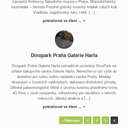
časopisů Knihovny Národního muzea v Praze. Místodržitelský
letohrádek – historie Pozdně gotický lovecký hrádek založil král
Vladislav Jagellonský roku 1495, […]
pokračovat ve čtení ...
Dinopark Praha Galerie Harfa
Dinopark Praha Galerie Harfa netradičně umístěný DinoPark na
střeše nákupního centra Galerie Harfa. Nenechte si ujít výlet do
druhohor pro celou rodinu nedaleko centra Prahy. Modely
dinosaurů v životních velikostech, dekorace druhohorní přírody,
Dětské paleontologické hřiště s ukrytou kostrou pravěkého tvora,
4D Kino v ceně vstupenky, mlhostromy pro osvěžení v letních
měsících, dětské atrakce a […]
pokračovat ve čtení ...
Post navigation
« Předchozí
1
2
3
4