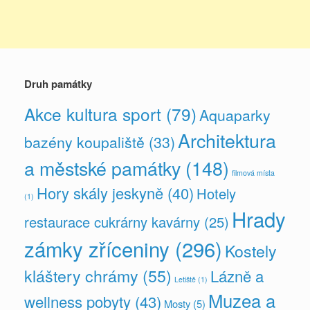
Druh památky
Akce kultura sport
(79)
Aquaparky
Architektura
bazény koupaliště
(33)
a městské památky
(148)
filmová místa
Hory skály jeskyně
(40)
Hotely
(1)
Hrady
restaurace cukrárny kavárny
(25)
zámky zříceniny
(296)
Kostely
kláštery chrámy
(55)
Lázně a
Letiště
(1)
Muzea a
wellness pobyty
(43)
Mosty
(5)