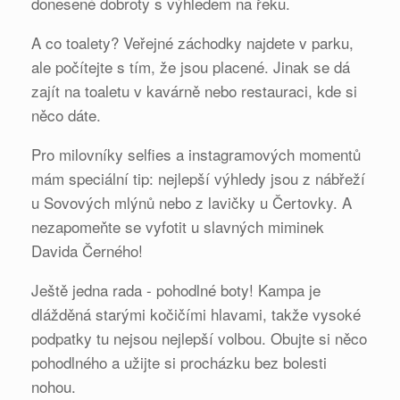
donesené dobroty s výhledem na řeku.
A co toalety? Veřejné záchodky najdete v parku,
ale počítejte s tím, že jsou placené. Jinak se dá
zajít na toaletu v kavárně nebo restauraci, kde si
něco dáte.
Pro milovníky selfies a instagramových momentů
mám speciální tip: nejlepší výhledy jsou z nábřeží
u Sovových mlýnů nebo z lavičky u Čertovky. A
nezapomeňte se vyfotit u slavných miminek
Davida Černého!
Ještě jedna rada - pohodlné boty! Kampa je
dlážděná starými kočičími hlavami, takže vysoké
podpatky tu nejsou nejlepší volbou. Obujte si něco
pohodlného a užijte si procházku bez bolesti
nohou.