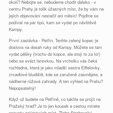
okolí? Nebojte se, nebudeme chodit daleko - v
centru Prahy je tolik úžasných míst, že by vám na
jejich objevování nestačil ani měsíc! Pojďme se
podívat na pár tipů, kam se vydat po návštěvě
Kampy.
První zastávka - Petřín. Tenhle zelený kopec je
doslova na dosah ruky od Kampy. Můžete se tam
vydat pěšky (trochu do kopce, ale stojí to za to!)
nebo se svézt lanovkou. Na vrcholku vás čeká
rozhledna, která je jako mladší sestra Eiffelovky,
zrcadlové bludiště, kde se zaručeně zasmějete, a
nádherné růžové zahrady. A ten výhled na Prahu?
Nepopsatelný!
Když už budete na Petříně, co takhle se projít na
Pražský hrad? Je to jen kousek a cestou minete
spoustu zajímavých míst. Třeba Strahovský