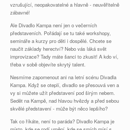
vzrušující, neopakovatelné a hlavně - neuvěřitelně
zábavné!
Ale Divadlo Kampa není jen o večerních
představeních. Pořádají se tu také workshopy,
semináře a kurzy pro děti i dospělé. Chcete se
naučit základy herectví? Nebo vás láká svět
improvizace? Tady máte šanci to zkusit! A kdo ví,
třeba v sobě objevíte skrytý talent.
Nesmíme zapomenout ani na letní scénu Divadla
Kampa. Když se oteplí, divadlo se přesouvá ven a
vy si můžete užít představení pod širým nebem.
Sedět na Kampě, nad hlavou hvězdy a před sebou
skvělé představení - může být něco lepšího?
Tak co říkáte, není to paráda? Divadlo Kampa je
místo, kde se rodí umění, kde se smích mísí s