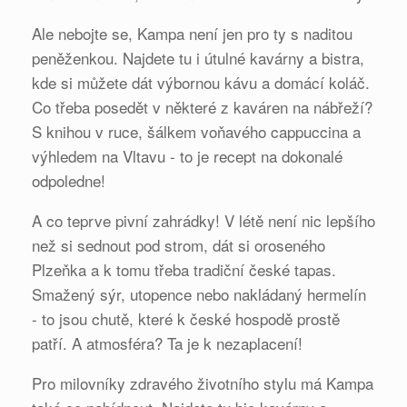
Ale nebojte se, Kampa není jen pro ty s naditou
peněženkou. Najdete tu i útulné kavárny a bistra,
kde si můžete dát výbornou kávu a domácí koláč.
Co třeba posedět v některé z kaváren na nábřeží?
S knihou v ruce, šálkem voňavého cappuccina a
výhledem na Vltavu - to je recept na dokonalé
odpoledne!
A co teprve pivní zahrádky! V létě není nic lepšího
než si sednout pod strom, dát si oroseného
Plzeňka a k tomu třeba tradiční české tapas.
Smažený sýr, utopence nebo nakládaný hermelín
- to jsou chutě, které k české hospodě prostě
patří. A atmosféra? Ta je k nezaplacení!
Pro milovníky zdravého životního stylu má Kampa