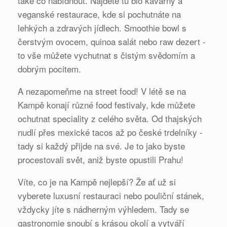
také co nabídnout. Najdete tu bio kavárny a
veganské restaurace, kde si pochutnáte na
lehkých a zdravých jídlech. Smoothie bowl s
čerstvým ovocem, quinoa salát nebo raw dezert -
to vše můžete vychutnat s čistým svědomím a
dobrým pocitem.
A nezapomeňme na street food! V létě se na
Kampě konají různé food festivaly, kde můžete
ochutnat speciality z celého světa. Od thajských
nudlí přes mexické tacos až po české trdelníky -
tady si každý přijde na své. Je to jako byste
procestovali svět, aniž byste opustili Prahu!
Víte, co je na Kampě nejlepší? Že ať už si
vyberete luxusní restauraci nebo pouliční stánek,
vždycky jíte s nádherným výhledem. Tady se
gastronomie snoubí s krásou okolí a vytváří