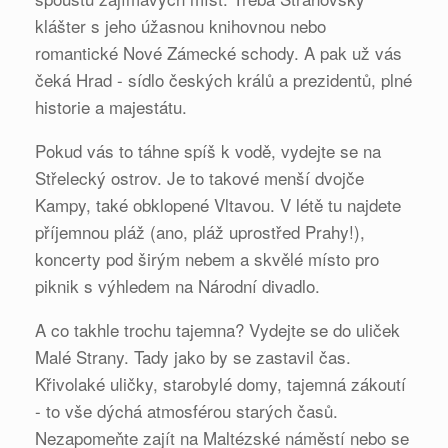
klášter s jeho úžasnou knihovnou nebo
romantické Nové Zámecké schody. A pak už vás
čeká Hrad - sídlo českých králů a prezidentů, plné
historie a majestátu.
Pokud vás to táhne spíš k vodě, vydejte se na
Střelecký ostrov. Je to takové menší dvojče
Kampy, také obklopené Vltavou. V létě tu najdete
příjemnou pláž (ano, pláž uprostřed Prahy!),
koncerty pod širým nebem a skvělé místo pro
piknik s výhledem na Národní divadlo.
A co takhle trochu tajemna? Vydejte se do uliček
Malé Strany. Tady jako by se zastavil čas.
Křivolaké uličky, starobylé domy, tajemná zákoutí
- to vše dýchá atmosférou starých časů.
Nezapomeňte zajít na Maltézské náměstí nebo se