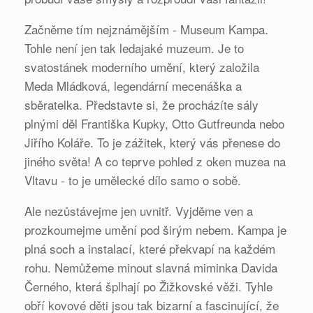
Začněme tím nejznámějším - Museum Kampa.
Tohle není jen tak ledajaké muzeum. Je to
svatostánek moderního umění, který založila
Meda Mládková, legendární mecenáška a
sběratelka. Představte si, že procházíte sály
plnými děl Františka Kupky, Otto Gutfreunda nebo
Jiřího Koláře. To je zážitek, který vás přenese do
jiného světa! A co teprve pohled z oken muzea na
Vltavu - to je umělecké dílo samo o sobě.
Ale nezůstávejme jen uvnitř. Vyjděme ven a
prozkoumejme umění pod širým nebem. Kampa je
plná soch a instalací, které překvapí na každém
rohu. Nemůžeme minout slavná miminka Davida
Černého, která šplhají po Žižkovské věži. Tyhle
obří kovové děti jsou tak bizarní a fascinující, že