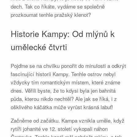
dech. Tak co říkáte, vydáme se společně
prozkoumat tenhle pražský klenot?
Historie Kampy: Od mlýnů k
umělecké čtvrti
Pojďme se na chvilku ponořit do minulosti a odkrýt
fascinující historii Kampy. Tenhle ostrov nebyl
vždycky tím romantickým místem, které známe
dnes. Věřili byste, že to kdysi byla jen bahnitá
půda, kterou nikdo nechtěl? Ale jak se říká, i z
ošklivého káčátka může vyrůst krásná labuť!
Začněme od začátku. Kampa vznikla uměle, když
rytíři johanité ve 12. století vykopali náhon
Čertovka. Tenhle kanál měl pohánět mlýny, a tak