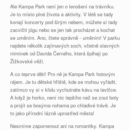
Ale Kampa Park není jen o lenošení na trávníku.
Je to místo plné života a aktivity. V létě se tady
konají koncerty pod širým nebem, můžete si tady
zacvičit jógu nebo se jen tak procházet a kochat
se uměním. Ano, čtete správně - uměním! V parku
najdete několik zajímavých soch, včetně slavných
miminek od Davida Černého, která šplhají po
Žižkovské věži.
A co teprve děti! Pro ně je Kampa Park hotovým
rájem. Je tu dětské hřiště, kde se mohou vyřádit,
zatímco vy si v klidu vychutnáte kávu na lavičce.
A když je horko, není nic lepšího než se zout boty
a projít se bosýma nohama po chladivé trávě. Je
to jako přírodní lázně uprostřed města!
Nesmíme zapomenout ani na romantiky. Kampa