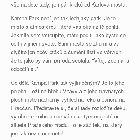
vše najdete tady, jen pár kroků od Karlova mostu.
Kampa Park není jen tak ledajaký park. Je to
místo s atmosférou, která vás okamžitě pohltí.
Jakmile sem vstoupíte, máte pocit, jako byste se
ocitli v jiném světě. Šum města se ztlumí a vy
slyšíte jen zpěv ptáků a šumění listí ve větvích.
Je to jako by vám příroda šeptala: "Vítej, zpomal a
odpočiň si."
Co dělá Kampa Park tak výjimečným? Je to jeho
poloha. Leží na břehu Vltavy a z jeho travnatých
ploch máte nádherný výhled na řeku a panorama
Hradčan. Představte si, že si tady rozložíte deku,
vytáhnete knihu a nad vámi se tyčí majestátní
silueta Pražského hradu. To je zážitek, na který
jen tak nezapomenete!