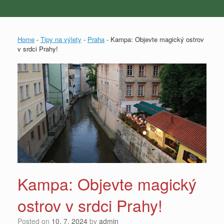
Home
-
Tipy na výlety
-
Praha
-
Kampa: Objevte magický ostrov
v srdci Prahy!
Kampa: Objevte magický
ostrov v srdci Prahy!
Posted on
10. 7. 2024
by
admin