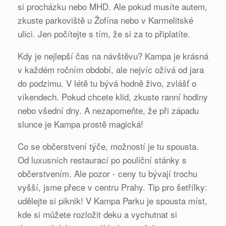
si procházku nebo MHD. Ale pokud musíte autem,
zkuste parkoviště u Žofína nebo v Karmelitské
ulici. Jen počítejte s tím, že si za to připlatíte.
Kdy je nejlepší čas na návštěvu? Kampa je krásná
v každém ročním období, ale nejvíc ožívá od jara
do podzimu. V létě tu bývá hodně živo, zvlášť o
víkendech. Pokud chcete klid, zkuste ranní hodiny
nebo všední dny. A nezapomeňte, že při západu
slunce je Kampa prostě magická!
Co se občerstvení týče, možností je tu spousta.
Od luxusních restaurací po pouliční stánky s
občerstvením. Ale pozor - ceny tu bývají trochu
vyšší, jsme přece v centru Prahy. Tip pro šetřílky:
udělejte si piknik! V Kampa Parku je spousta míst,
kde si můžete rozložit deku a vychutnat si