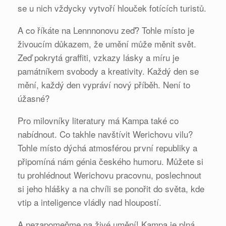
se u nich vždycky vytvoří hlouček fotících turistů.
A co říkáte na Lennnonovu zeď? Tohle místo je
živoucím důkazem, že umění může měnit svět.
Zeď pokrytá graffiti, vzkazy lásky a míru je
památníkem svobody a kreativity. Každý den se
mění, každý den vypráví nový příběh. Není to
úžasné?
Pro milovníky literatury má Kampa také co
nabídnout. Co takhle navštívit Werichovu vilu?
Tohle místo dýchá atmosférou první republiky a
připomíná nám génia českého humoru. Můžete si
tu prohlédnout Werichovu pracovnu, poslechnout
si jeho hlášky a na chvíli se ponořit do světa, kde
vtip a inteligence vládly nad hloupostí.
A nezapomeňme na živé umění! Kampa je plná