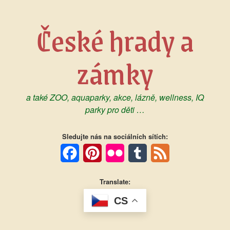
Skip
to
České hrady a
content
zámky
a také ZOO, aquaparky, akce, lázně, wellness, IQ
parky pro děti …
Sledujte nás na sociálních sítích:
Facebook
Pinterest
Flickr
Tumblr
Feed
Translate:
CS