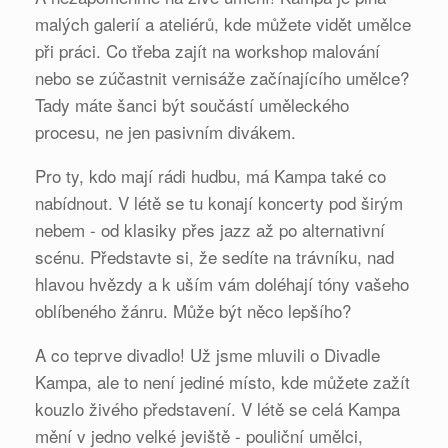
malých galerií a ateliérů, kde můžete vidět umělce
při práci. Co třeba zajít na workshop malování
nebo se zúčastnit vernisáže začínajícího umělce?
Tady máte šanci být součástí uměleckého
procesu, ne jen pasivním divákem.
Pro ty, kdo mají rádi hudbu, má Kampa také co
nabídnout. V létě se tu konají koncerty pod širým
nebem - od klasiky přes jazz až po alternativní
scénu. Představte si, že sedíte na trávníku, nad
hlavou hvězdy a k uším vám doléhají tóny vašeho
oblíbeného žánru. Může být něco lepšího?
A co teprve divadlo! Už jsme mluvili o Divadle
Kampa, ale to není jediné místo, kde můžete zažít
kouzlo živého představení. V létě se celá Kampa
mění v jedno velké jeviště - pouliční umělci,