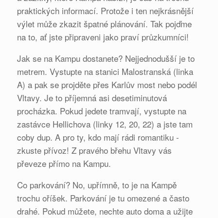
praktických informací. Protože i ten nejkrásnější
výlet může zkazit špatné plánování. Tak pojďme
na to, ať jste připraveni jako praví průzkumníci!
Jak se na Kampu dostanete? Nejjednodušší je to
metrem. Vystupte na stanici Malostranská (linka
A) a pak se projděte přes Karlův most nebo podél
Vltavy. Je to příjemná asi desetiminutová
procházka. Pokud jedete tramvají, vystupte na
zastávce Hellichova (linky 12, 20, 22) a jste tam
coby dup. A pro ty, kdo mají rádi romantiku -
zkuste přívoz! Z pravého břehu Vltavy vás
převeze přímo na Kampu.
Co parkování? No, upřímně, to je na Kampě
trochu oříšek. Parkování je tu omezené a často
drahé. Pokud můžete, nechte auto doma a užijte