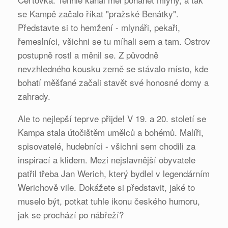
se Kampě začalo říkat "pražské Benátky".
Představte si to hemžení - mlynáři, pekaři,
řemeslníci, všichni se tu míhali sem a tam. Ostrov
postupně rostl a měnil se. Z původně
nevzhledného kousku země se stávalo místo, kde
bohatí měšťané začali stavět své honosné domy a
zahrady.
Ale to nejlepší teprve přijde! V 19. a 20. století se
Kampa stala útočištěm umělců a bohémů. Malíři,
spisovatelé, hudebníci - všichni sem chodili za
inspirací a klidem. Mezi nejslavnější obyvatele
patřil třeba Jan Werich, který bydlel v legendárním
Werichově vile. Dokážete si představit, jaké to
muselo být, potkat tuhle ikonu českého humoru,
jak se prochází po nábřeží?