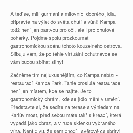
A teď se, milí gurmáni a milovníci dobrého jídla,
připravte na výlet do světa chutí a vůní! Kampa
totiž není jen pastvou pro oči, ale i pro chuťové
pohárky. Pojďme spolu prozkoumat
gastronomickou scénu tohoto kouzelného ostrova.
Slibuju vám, že po téhle virtuální ochutnávce se
vám budou sbíhat sliny!
Začněme tím nejluxusnějším, co Kampa nabízí -
restaurací Kampa Park. Tahle proslulá restaurace
není jen místem, kde se najíte. Je to
gastronomický chrám, kde se jídlo mění v umění.
Představte si, že sedíte na terase s výhledem na
Karlův most, před sebou máte talíř s kreací, která
vypadá jako obraz, a v ruce sklenku vybraného
vína. Není divu, že sem chodí i světové celebrity!