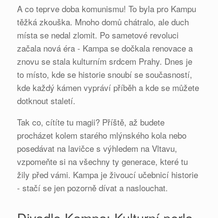
A co teprve doba komunismu! To byla pro Kampu
těžká zkouška. Mnoho domů chátralo, ale duch
místa se nedal zlomit. Po sametové revoluci
začala nová éra - Kampa se dočkala renovace a
znovu se stala kulturním srdcem Prahy. Dnes je
to místo, kde se historie snoubí se současností,
kde každý kámen vypráví příběh a kde se můžete
dotknout staletí.
Tak co, cítíte tu magii? Příště, až budete
procházet kolem starého mlýnského kola nebo
posedávat na lavičce s výhledem na Vltavu,
vzpomeňte si na všechny ty generace, které tu
žily před vámi. Kampa je živoucí učebnicí historie
- stačí se jen pozorně dívat a naslouchat.
Divadlo Kampa: Kulturní perla