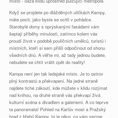
místo - oáza klidu uprostřed pulzující metropole.
Když se projdete po dlážděných uličkách Kampy,
máte pocit, jako byste se ocitli v pohádce.
Starobylé domy s oprýskanými fasádami vám
šeptají příběhy minulosti, zatímco kolem vás
proudí život v podobě pouličních umělců, turistů i
místních, kteří si sem přišli odpočinout od shonu
všedních dnů. A věřte mi, až tady jednou budete,
nebudete se chtít vrátit zpět do reality!
Kampa není jen tak ledajaké místo. Je to ostrov
plný kontrastů a překvapení. Na jedné straně
najdete tiché zákoutí, kde můžete v klidu rozjímat
nad knihou, na druhé straně vás překvapí živá
kulturní scéna s divadlem a galeriemi. A co teprve
ta panoramata! Pohled na Karlův most a Pražský
hrad z břehů Kampy, to je něco, co vám vezme