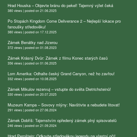
Hrad Houska – Objevte bránu do pekel! Tajemný výlet čeká
380 views
|
posted on 21.06.2025
Po Stopách Kingdom Come Deliverance 2 – Nejlepší lokace pro
fanoušky středověku!
380 views
|
posted on 17.12.2025
Zámek Benátky nad Jizerou
372 views
|
posted on 01.08.2023
Zámek Krásný Dvůr: Zámek z filmu Konec starých časů
356 views
|
posted on 01.06.2025
Lom Amerika: Odhalte český Grand Canyon, než ho zavřou!
332 views
|
posted on 10.08.2025
Zámek Mikulov rezervuj – vstupte do světa Dietrichsteinů!
330 views
|
posted on 20.07.2025
Muzeum Kampa – Sovovy mlýny: Navštivte a nebudete litovat!
291 views
|
posted on 27.06.2024
Zámek Dobříš: Tajemstvím opředený zámek plný spisovatelů
246 views
|
posted on 21.09.2024
Hrad Pernštejn: Odkryjte středověkou legendu na vlastní oči!