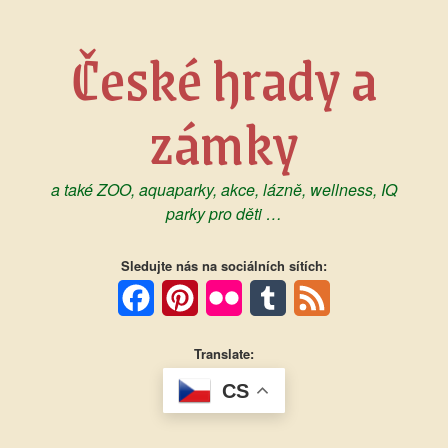
Skip
to
České hrady a
content
zámky
a také ZOO, aquaparky, akce, lázně, wellness, IQ
parky pro děti …
Sledujte nás na sociálních sítích:
Facebook
Pinterest
Flickr
Tumblr
Feed
Translate:
CS