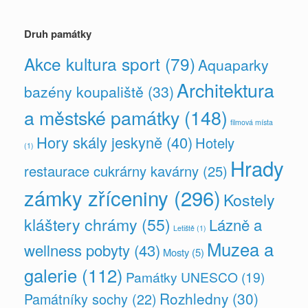
Druh památky
Akce kultura sport
(79)
Aquaparky
Architektura
bazény koupaliště
(33)
a městské památky
(148)
filmová místa
Hory skály jeskyně
(40)
Hotely
(1)
Hrady
restaurace cukrárny kavárny
(25)
zámky zříceniny
(296)
Kostely
kláštery chrámy
(55)
Lázně a
Letiště
(1)
Muzea a
wellness pobyty
(43)
Mosty
(5)
galerie
(112)
Památky UNESCO
(19)
Rozhledny
(30)
Památníky sochy
(22)