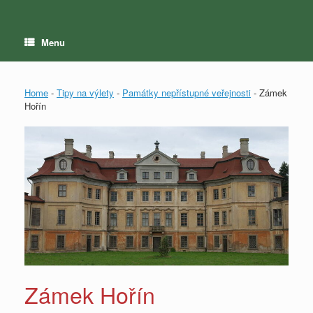
Menu
Home
-
Tipy na výlety
-
Památky nepřístupné veřejnosti
-
Zámek
Hořín
Zámek Hořín