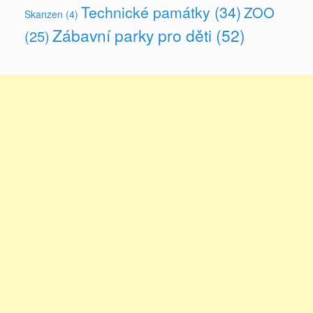
Technické památky
(34)
ZOO
Skanzen
(4)
Zábavní parky pro děti
(52)
(25)