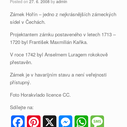
Posted on
27. 6. 2008
by
admin
Zámek Hořín – jedno z nejkrásnějších zámeckých
sídel v Čechách.
Projektantem zámku postaveného v letech 1713 –
1720 byl František Maxmilián Kaňka.
V roce 1742 byl Anselmem Luragem rokokově
přestavěn.
Zámek je v havarijním stavu a není veřejnosti
přístupný.
Foto Horakvlado licence CC.
Sdílejte na:
F
P
X
M
W
M