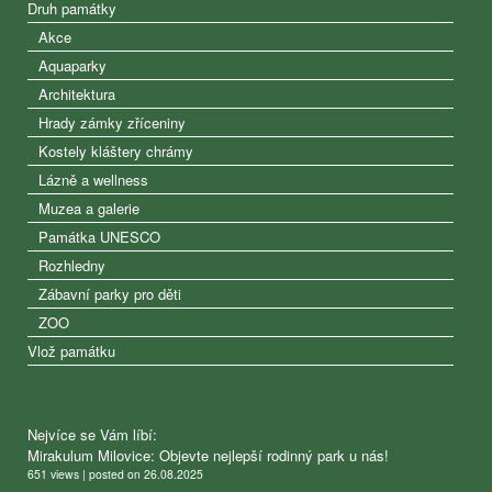
Druh památky
Akce
Aquaparky
Architektura
Hrady zámky zříceniny
Kostely kláštery chrámy
Lázně a wellness
Muzea a galerie
Památka UNESCO
Rozhledny
Zábavní parky pro děti
ZOO
Vlož památku
Nejvíce se Vám líbí:
Mirakulum Milovice: Objevte nejlepší rodinný park u nás!
651 views
|
posted on 26.08.2025