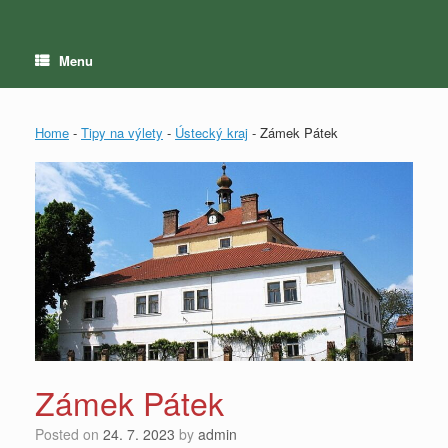
Menu
Home
-
Tipy na výlety
-
Ústecký kraj
-
Zámek Pátek
Zámek Pátek
Posted on
24. 7. 2023
by
admin