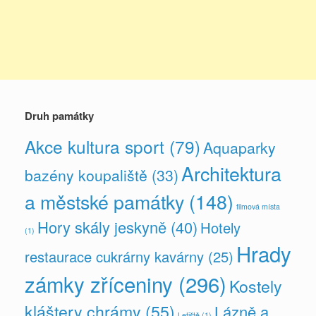
Druh památky
Akce kultura sport
(79)
Aquaparky
Architektura
bazény koupaliště
(33)
a městské památky
(148)
filmová místa
Hory skály jeskyně
(40)
Hotely
(1)
Hrady
restaurace cukrárny kavárny
(25)
zámky zříceniny
(296)
Kostely
kláštery chrámy
(55)
Lázně a
Letiště
(1)