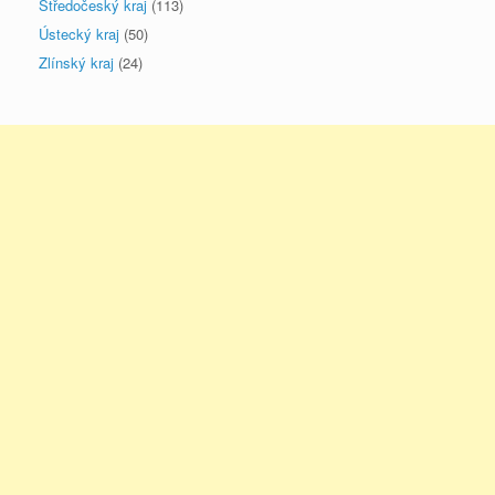
Středočeský kraj
(113)
Ústecký kraj
(50)
Zlínský kraj
(24)