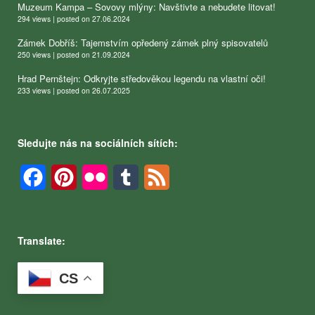
Muzeum Kampa – Sovovy mlýny: Navštivte a nebudete litovat!
294 views
|
posted on 27.06.2024
Zámek Dobříš: Tajemstvím opředený zámek plný spisovatelů
250 views
|
posted on 21.09.2024
Hrad Pernštejn: Odkryjte středověkou legendu na vlastní oči!
233 views
|
posted on 26.07.2025
Sledujte nás na sociálních sítích:
Facebook
Pinterest
Flickr
Tumblr
Feed
Translate:
CS