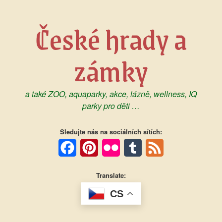
Skip
to
České hrady a
content
zámky
a také ZOO, aquaparky, akce, lázně, wellness, IQ
parky pro děti …
Sledujte nás na sociálních sítích:
Facebook
Pinterest
Flickr
Tumblr
Feed
Translate:
CS