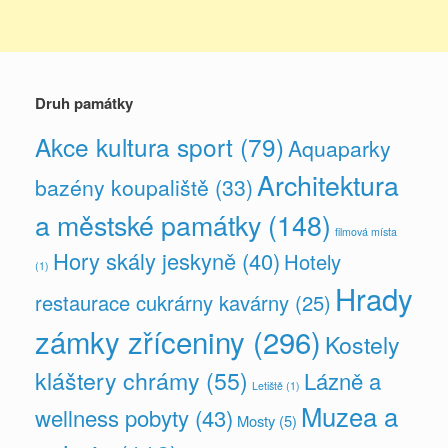
Druh památky
Akce kultura sport
(79)
Aquaparky
Architektura
bazény koupaliště
(33)
a městské památky
(148)
filmová místa
Hory skály jeskyně
(40)
Hotely
(1)
Hrady
restaurace cukrárny kavárny
(25)
zámky zříceniny
(296)
Kostely
kláštery chrámy
(55)
Lázně a
Letiště
(1)
Muzea a
wellness pobyty
(43)
Mosty
(5)