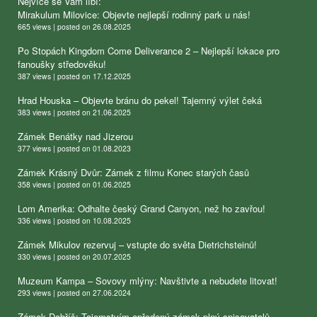
Nejvíce se Vám líbí:
Mirakulum Milovice: Objevte nejlepší rodinný park u nás!
665 views
|
posted on 26.08.2025
Po Stopách Kingdom Come Deliverance 2 – Nejlepší lokace pro
fanoušky středověku!
387 views
|
posted on 17.12.2025
Hrad Houska – Objevte bránu do pekel! Tajemný výlet čeká
383 views
|
posted on 21.06.2025
Zámek Benátky nad Jizerou
377 views
|
posted on 01.08.2023
Zámek Krásný Dvůr: Zámek z filmu Konec starých časů
358 views
|
posted on 01.06.2025
Lom Amerika: Odhalte český Grand Canyon, než ho zavřou!
336 views
|
posted on 10.08.2025
Zámek Mikulov rezervuj – vstupte do světa Dietrichsteinů!
330 views
|
posted on 20.07.2025
Muzeum Kampa – Sovovy mlýny: Navštivte a nebudete litovat!
293 views
|
posted on 27.06.2024
Zámek Dobříš: Tajemstvím opředený zámek plný spisovatelů