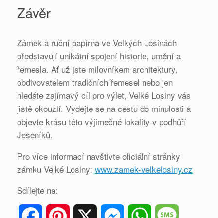
Závěr
Zámek a ruční papírna ve Velkých Losinách
představují unikátní spojení historie, umění a
řemesla. Ať už jste milovníkem architektury,
obdivovatelem tradičních řemesel nebo jen
hledáte zajímavý cíl pro výlet, Velké Losiny vás
jistě okouzlí. Vydejte se na cestu do minulosti a
objevte krásu této výjimečné lokality v podhůří
Jeseníků.
Pro více informací navštivte oficiální stránky
zámku Velké Losiny:
www.zamek-velkelosiny.cz
Sdílejte na:
F
P
X
M
W
M