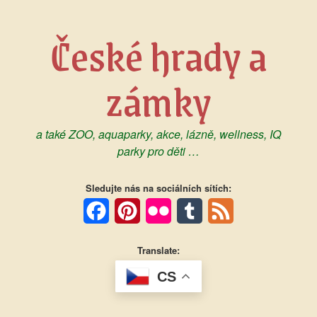
Skip
to
České hrady a
content
zámky
a také ZOO, aquaparky, akce, lázně, wellness, IQ
parky pro děti …
Sledujte nás na sociálních sítích:
Facebook
Pinterest
Flickr
Tumblr
Feed
Translate:
CS