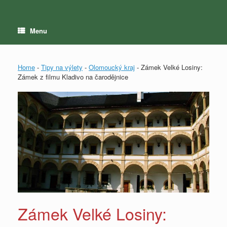
Menu
Home
-
Tipy na výlety
-
Olomoucký kraj
-
Zámek Velké Losiny:
Zámek z filmu Kladivo na čarodějnice
Zámek Velké Losiny: