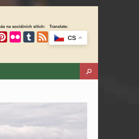
ás na sociálních sítích:
Translate:
CS
ok
interest
Flickr
Tumblr
Feed