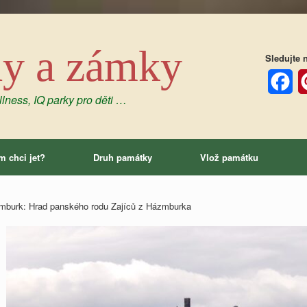
dy a zámky
Sledujte n
lness, IQ parky pro děti …
Facebo
P
m chci jet?
Druh památky
Vlož památku
mburk: Hrad panského rodu Zajíců z Házmburka