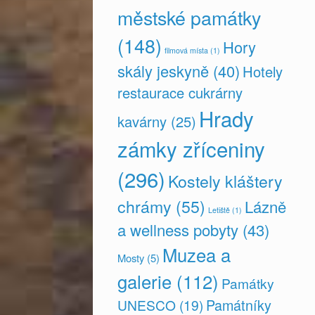
městské památky
(148)
Hory
filmová místa
(1)
skály jeskyně
(40)
Hotely
restaurace cukrárny
Hrady
kavárny
(25)
zámky zříceniny
(296)
Kostely kláštery
chrámy
(55)
Lázně
Letiště
(1)
a wellness pobyty
(43)
Muzea a
Mosty
(5)
galerie
(112)
Památky
Památníky
UNESCO
(19)