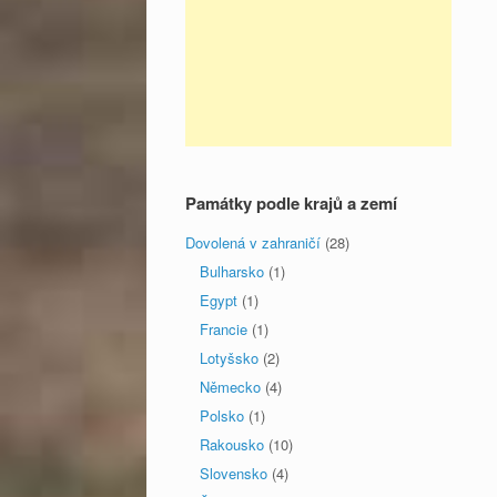
Památky podle krajů a zemí
Dovolená v zahraničí
(28)
Bulharsko
(1)
Egypt
(1)
Francie
(1)
Lotyšsko
(2)
Německo
(4)
Polsko
(1)
Rakousko
(10)
Slovensko
(4)