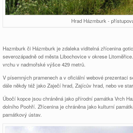
Hrad Házmburk - přístupov
Hazmburk či Házmburk je zdaleka viditelná zřícenina gotic
severozápadně od města Libochovice v okrese Litoměřice.
vrchu v nadmořské výšce 429 metrů.
V písemných pramenech a v oficiální webové prezentaci 
dále někdy též jako Zaječí hrad, Zajícův hrad, nebo ve s
Úbočí kopce jsou chráněná jako přírodní památka Vrch Ha
dolního Poohří. Zřícenina je chráněna jako kulturní památk
památkový ústav.