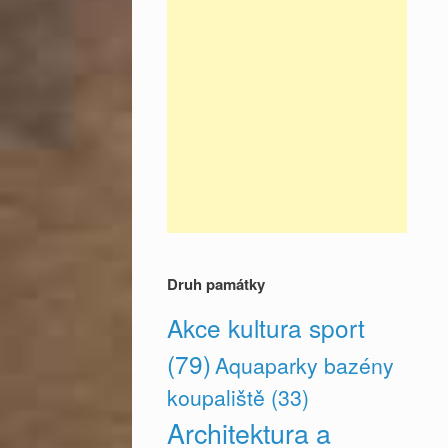
Druh památky
Akce kultura sport
(79)
Aquaparky bazény
koupaliště
(33)
Architektura a