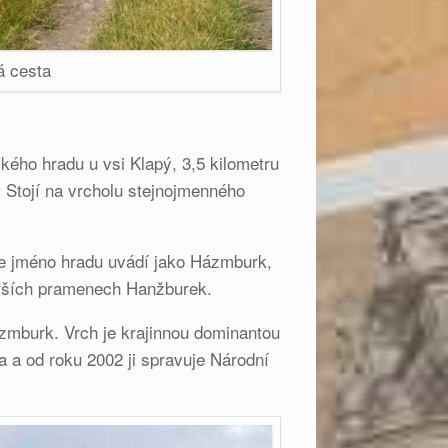
á cesta
kého hradu u vsi Klapý, 3,5 kilometru
 Stojí na vrcholu stejnojmenného
se jméno hradu uvádí jako Házmburk,
tarších pramenech Hanžburek.
zmburk. Vrch je krajinnou dominantou
a a od roku 2002 ji spravuje Národní