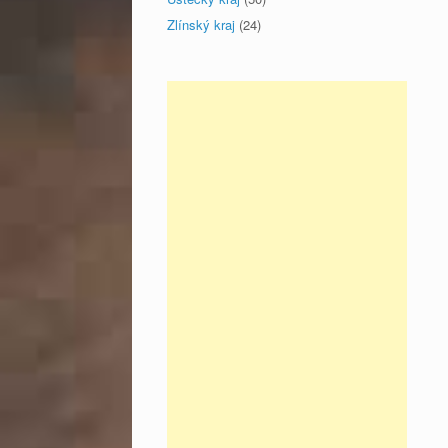
Zlínský kraj
(24)