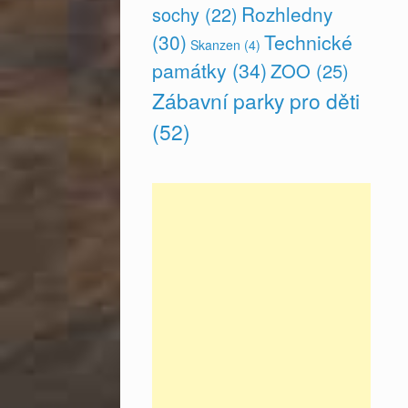
Rozhledny
sochy
(22)
(30)
Technické
Skanzen
(4)
památky
(34)
ZOO
(25)
Zábavní parky pro děti
(52)