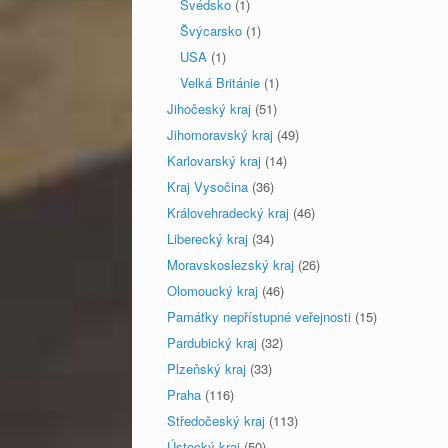
Švédsko
(1)
Švýcarsko
(1)
USA
(1)
Velká Británie
(1)
Jihočeský kraj
(51)
Jihomoravský kraj
(49)
Karlovarský kraj
(14)
Kraj Vysočina
(36)
Královehradecký kraj
(46)
Liberecký kraj
(34)
Moravskoslezský kraj
(26)
Olomoucký kraj
(46)
Památky nepřístupné veřejnosti
(15)
Pardubický kraj
(32)
Plzeňský kraj
(33)
Praha
(116)
Středočeský kraj
(113)
Ústecký kraj
(50)