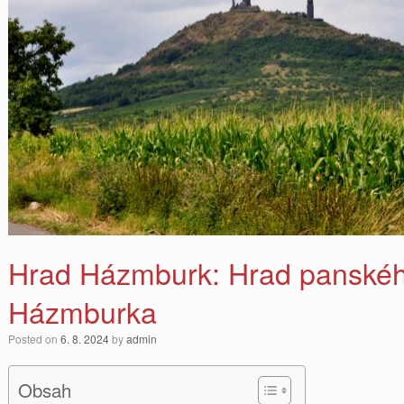
Hrad Házmburk: Hrad panského
Házmburka
Posted on
6. 8. 2024
by
admin
Obsah