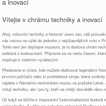
a inovací
Vítejte v chrámu techniky a inovací
Ahoj, milovníci techniky a historie! Jsem Jan, váš průvo
vás vezmu na výlet do jednoho z nejúžasnějších míst v P
Tohle není jen obyčejné muzeum, je to doslova chrám techn
setkává s budoucností. Připravte se na cestu časem, která
inspiruje k vlastním vynálezům!
Představte si místo, kde můžete obdivovat legendární hist
prvních počítačů nebo si prohlédnout stroje, které změnil
najdete v Národním technickém muzeu na pražské Letné. J
milují techniku, ale i pro ty, kteří se chtějí dozvědět něco 
Už když se blížíte k impozantní funkcionalistické budově 
výjimečného. A věřte mi, nebudete zklamáni! Pojďme se s