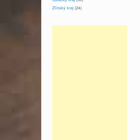
Zlínský kraj
(24)