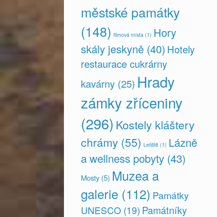
městské památky
(148)
Hory
filmová místa
(1)
skály jeskyně
(40)
Hotely
restaurace cukrárny
Hrady
kavárny
(25)
zámky zříceniny
(296)
Kostely kláštery
chrámy
(55)
Lázně
Letiště
(1)
a wellness pobyty
(43)
Muzea a
Mosty
(5)
galerie
(112)
Památky
Památníky
UNESCO
(19)