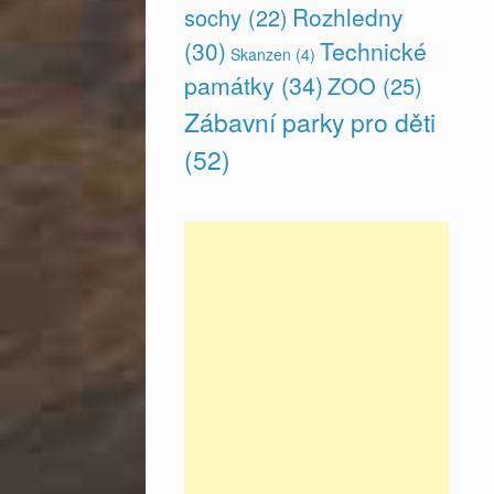
Rozhledny
sochy
(22)
(30)
Technické
Skanzen
(4)
památky
(34)
ZOO
(25)
Zábavní parky pro děti
(52)