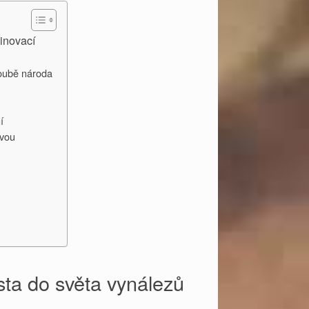
inovací
loubě národa
í
ěvou
t
sta do světa vynálezů