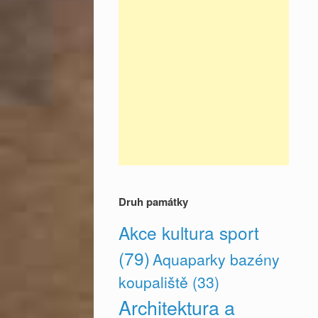
Druh památky
Akce kultura sport
(79)
Aquaparky bazény
koupaliště
(33)
Architektura a