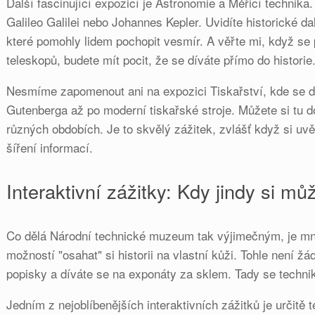
Další fascinující expozicí je Astronomie a Měřicí technika.
Galileo Galilei nebo Johannes Kepler. Uvidíte historické dal
které pomohly lidem pochopit vesmír. A věřte mi, když se 
teleskopů, budete mít pocit, že se díváte přímo do historie
Nesmíme zapomenout ani na expozici Tiskařství, kde se do
Gutenberga až po moderní tiskařské stroje. Můžete si tu d
různých obdobích. Je to skvělý zážitek, zvlášť když si uvě
šíření informací.
Interaktivní zážitky: Kdy jindy si m
Co dělá Národní technické muzeum tak výjimečným, je mno
možností "osahat" si historii na vlastní kůži. Tohle není 
popisky a díváte se na exponáty za sklem. Tady se techni
Jedním z nejoblíbenějších interaktivních zážitků je určitě 