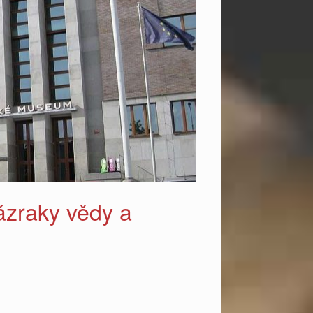
ázraky vědy a