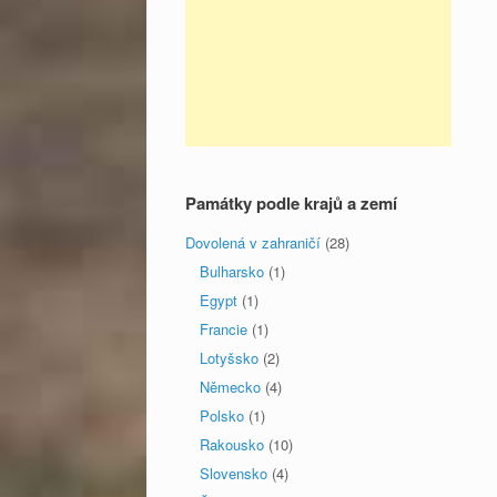
Památky podle krajů a zemí
Dovolená v zahraničí
(28)
Bulharsko
(1)
Egypt
(1)
Francie
(1)
Lotyšsko
(2)
Německo
(4)
Polsko
(1)
Rakousko
(10)
Slovensko
(4)