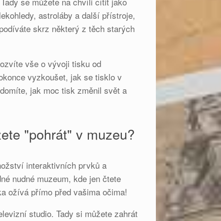
 Tady se můžete na chvíli cítit jako
ekohledy, astroláby a další přístroje,
podíváte skrz některý z těch starých
.
zvíte vše o vývoji tisku od
okonce vyzkoušet, jak se tisklo v
domíte, jak moc tisk změnil svět a
ůžete "pohrát" v muzeu?
žství interaktivních prvků a
žádné nudné muzeum, kde jen čtete
ka ožívá přímo před vašima očima!
televizní studio. Tady si můžete zahrát