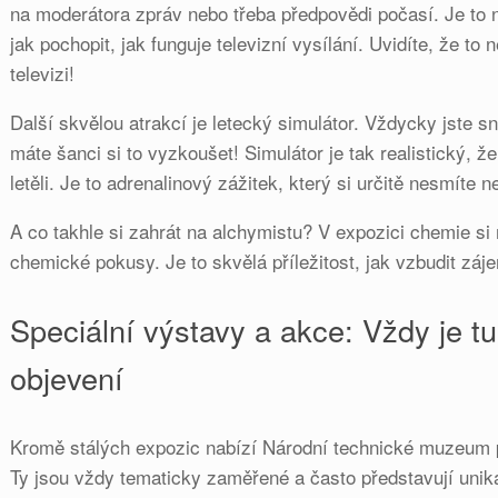
na moderátora zpráv nebo třeba předpovědi počasí. Je to 
jak pochopit, jak funguje televizní vysílání. Uvidíte, že to
televizi!
Další skvělou atrakcí je letecký simulátor. Vždycky jste sn
máte šanci si to vyzkoušet! Simulátor je tak realistický, že
letěli. Je to adrenalinový zážitek, který si určitě nesmíte ne
A co takhle si zahrát na alchymistu? V expozici chemie s
chemické pokusy. Je to skvělá příležitost, jak vzbudit záj
Speciální výstavy a akce: Vždy je t
objevení
Kromě stálých expozic nabízí Národní technické muzeum pr
Ty jsou vždy tematicky zaměřené a často představují unik