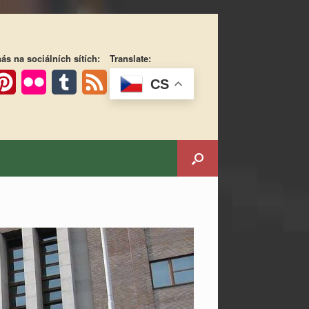
ás na sociálních sítích:
Translate:
CS
ok
interest
Flickr
Tumblr
Feed