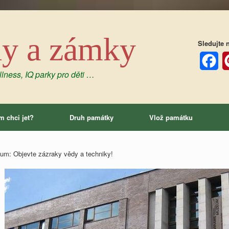
dy a zámky
Sledujte n
lness, IQ parky pro děti …
Facebo
P
m chci jet?
Druh památky
Vlož památku
m: Objevte zázraky vědy a techniky!