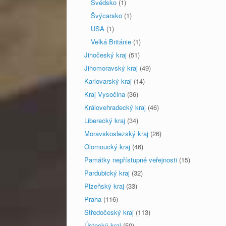
Švédsko
(1)
Švýcarsko
(1)
USA
(1)
Velká Británie
(1)
Jihočeský kraj
(51)
Jihomoravský kraj
(49)
Karlovarský kraj
(14)
Kraj Vysočina
(36)
Královehradecký kraj
(46)
Liberecký kraj
(34)
Moravskoslezský kraj
(26)
Olomoucký kraj
(46)
Památky nepřístupné veřejnosti
(15)
Pardubický kraj
(32)
Plzeňský kraj
(33)
Praha
(116)
Středočeský kraj
(113)
Ústecký kraj
(50)