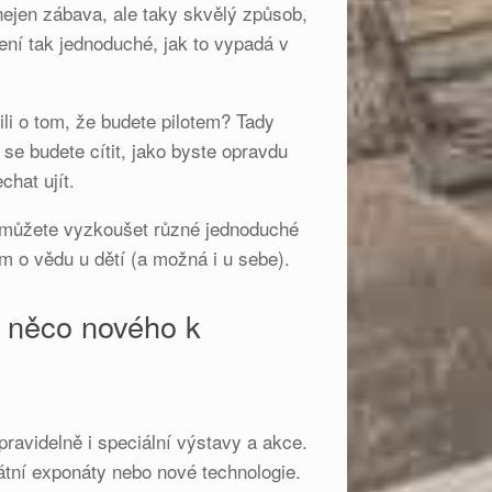
nejen zábava, ale taky skvělý způsob,
 není tak jednoduché, jak to vypadá v
ili o tom, že budete pilotem? Tady
 se budete cítit, jako byste opravdu
chat ujít.
i můžete vyzkoušet různé jednoduché
em o vědu u dětí (a možná i u sebe).
u něco nového k
avidelně i speciální výstavy a akce.
átní exponáty nebo nové technologie.