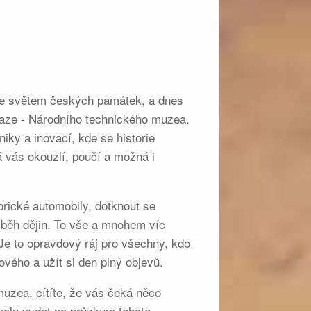
dce světem českých památek, a dnes
raze - Národního technického muzea.
iky a inovací, kde se historie
 vás okouzlí, poučí a možná i
orické automobily, dotknout se
y běh dějin. To vše a mnohem víc
e to opravdový ráj pro všechny, kdo
nového a užít si den plný objevů.
muzea, cítíte, že vás čeká něco
polu vydat na průzkum tohoto