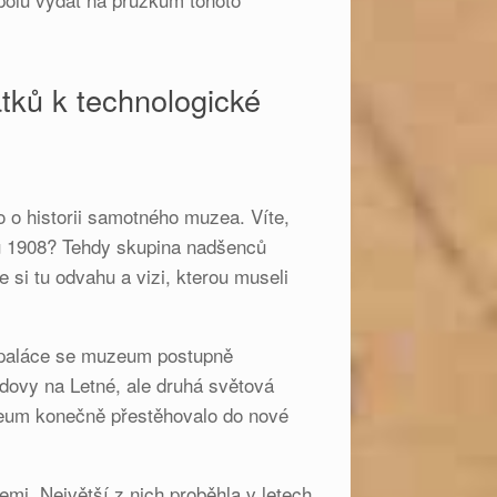
tků k technologické
 o historii samotného muzea. Víte,
u 1908? Tehdy skupina nadšenců
si tu odvahu a vizi, kterou museli
paláce se muzeum postupně
dovy na Letné, ale druhá světová
zeum konečně přestěhovalo do nové
i. Největší z nich proběhla v letech