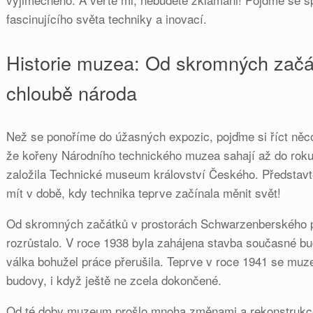
fascinujícího světa techniky a inovací.
Historie muzea: Od skromných začá
chloubě národa
Než se ponoříme do úžasných expozic, pojďme si říct něco
že kořeny Národního technického muzea sahají až do rok
založila Technické museum království Českého. Představte 
mít v době, kdy technika teprve začínala měnit svět!
Od skromných začátků v prostorách Schwarzenberského 
rozrůstalo. V roce 1938 byla zahájena stavba současné bu
válka bohužel práce přerušila. Teprve v roce 1941 se mu
budovy, i když ještě ne zcela dokončené.
Od té doby muzeum prošlo mnoha změnami a rekonstrukcem