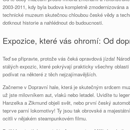
2003-2011, kdy byla budova kompletně zmodernizována a 
technické muzeum skutečnou chloubou české vědy a tech
dotknout historie a nahlédnout do budoucnosti.
Expozice, které vás ohromí: Od dop
Teď se připravte, protože vás čeká opravdová jízda! Náro
stálých expozic, které pokrývají prakticky všechny oblast
podívat na některé z těch nejzajímavějších.
Začneme v Dopravní hale, která je skutečným srdcem muzea.
už jste milovníkem aut, vlaků nebo letadel. Uvidíte tu lege
Hanzelka a Zikmund objeli svět, nebo první český automob
teprve parní lokomotivy! Ty jsou tak obrovské a majestátní
ocitli v nějakém steampunkovém filmu.