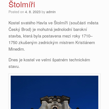
Štolmíři
Posted on
4. 8. 2023
by
admin
Kostel svatého Havla ve Štolmíři (součásti města
Český Brod) je mohutná jednolodní barokní
stavba, která byla postavena mezi roky 1710–
1750 zkušeným zednickým mistrem Kristiánem
Minedim.
Dnes je kostel ve velmi špatném technickém
stavu.