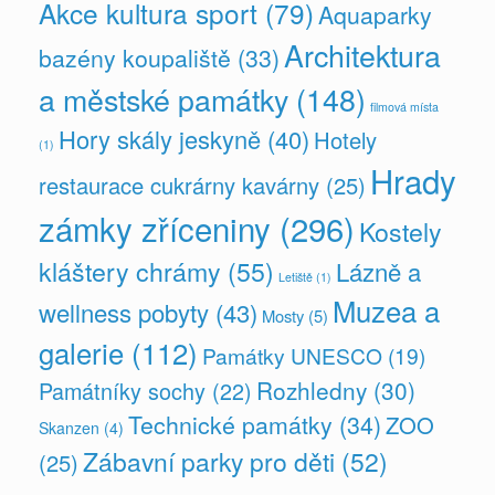
Akce kultura sport
(79)
Aquaparky
Architektura
bazény koupaliště
(33)
a městské památky
(148)
filmová místa
Hory skály jeskyně
(40)
Hotely
(1)
Hrady
restaurace cukrárny kavárny
(25)
zámky zříceniny
(296)
Kostely
kláštery chrámy
(55)
Lázně a
Letiště
(1)
Muzea a
wellness pobyty
(43)
Mosty
(5)
galerie
(112)
Památky UNESCO
(19)
Rozhledny
(30)
Památníky sochy
(22)
Technické památky
(34)
ZOO
Skanzen
(4)
Zábavní parky pro děti
(52)
(25)