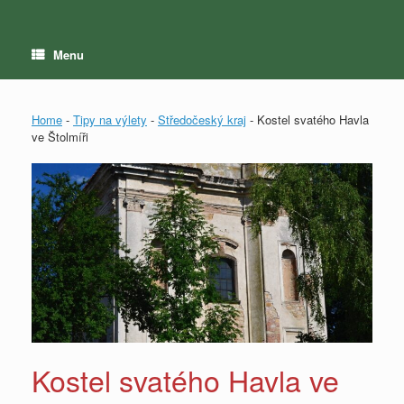
Menu
Home
-
Tipy na výlety
-
Středočeský kraj
-
Kostel svatého Havla
ve Štolmíři
Kostel svatého Havla ve