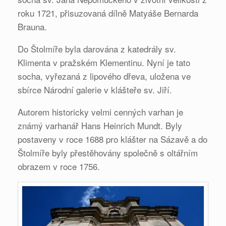
roku 1721, přisuzovaná dílně Matyáše Bernarda
Brauna.
Do Štolmíře byla darována z katedrály sv.
Klimenta v pražském Klementinu. Nyní je tato
socha, vyřezaná z lipového dřeva, uložena ve
sbírce Národní galerie v klášteře sv. Jiří.
Autorem historicky velmi cenných varhan je
známý varhanář Hans Heinrich Mundt. Byly
postaveny v roce 1688 pro klášter na Sázavě a do
Štolmíře byly přestěhovány společně s oltářním
obrazem v roce 1756.