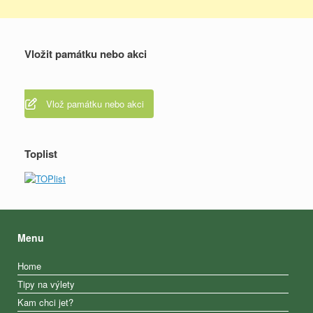
Vložit památku nebo akci
Vlož památku nebo akci
Toplist
Menu
Home
Tipy na výlety
Kam chci jet?