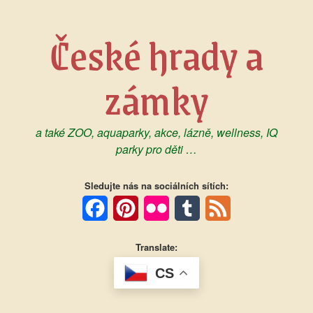
Skip
to
České hrady a
content
zámky
a také ZOO, aquaparky, akce, lázně, wellness, IQ
parky pro děti …
Sledujte nás na sociálních sítích:
Facebook
Pinterest
Flickr
Tumblr
Feed
Translate:
CS