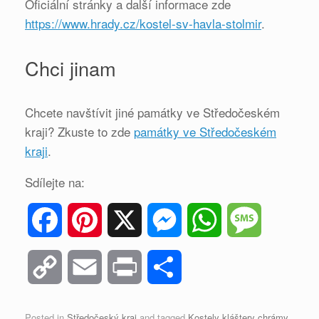
Oficiální stránky a další informace zde
https://www.hrady.cz/kostel-sv-havla-stolmir
.
Chci jinam
Chcete navštívit jiné památky ve Středočeském
kraji? Zkuste to zde
památky ve Středočeském
kraji
.
Sdílejte na:
F
P
X
M
W
M
a
i
e
h
e
C
E
P
S
c
n
s
a
s
o
m
r
h
Posted in
Středočeský kraj
and tagged
Kostely kláštery chrámy
.