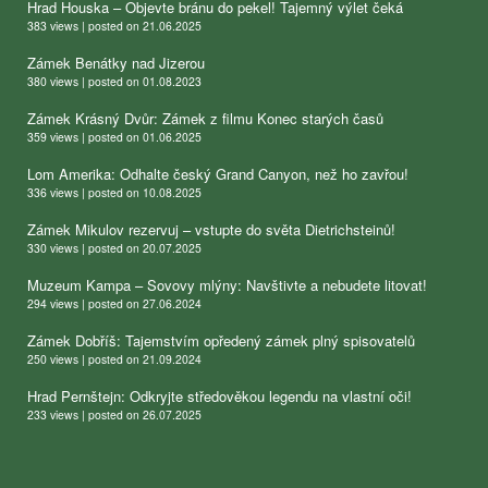
Hrad Houska – Objevte bránu do pekel! Tajemný výlet čeká
383 views
|
posted on 21.06.2025
Zámek Benátky nad Jizerou
380 views
|
posted on 01.08.2023
Zámek Krásný Dvůr: Zámek z filmu Konec starých časů
359 views
|
posted on 01.06.2025
Lom Amerika: Odhalte český Grand Canyon, než ho zavřou!
336 views
|
posted on 10.08.2025
Zámek Mikulov rezervuj – vstupte do světa Dietrichsteinů!
330 views
|
posted on 20.07.2025
Muzeum Kampa – Sovovy mlýny: Navštivte a nebudete litovat!
294 views
|
posted on 27.06.2024
Zámek Dobříš: Tajemstvím opředený zámek plný spisovatelů
250 views
|
posted on 21.09.2024
Hrad Pernštejn: Odkryjte středověkou legendu na vlastní oči!
233 views
|
posted on 26.07.2025