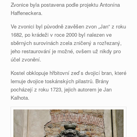
Zvonice byla postavena podle projektu Antonína
Haffeneckera.
Ve zvonici byl původně zavěšen zvon „Jan“ z roku
1682, po krádeži v roce 2000 byl nalezen ve
sběrných surovinách zcela zničený a rozřezaný,
jeho restaurování je možné, ovšem už nikdy pro
účel zvonění.
Kostel obklopuje hřbitovní zeď s dvojicí bran, které
lemuje dvojice toskánských pilastrů. Brány
pocházejí z roku 1723, jejich autorem je Jan
Kalhota.